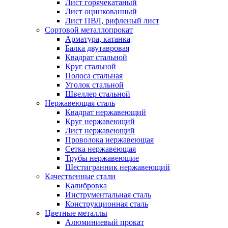
Лист горячекатаный
Лист оцинкованный
Лист ПВЛ, рифленый лист
Сортовой металлопрокат
Арматура, катанка
Балка двутавровая
Квадрат стальной
Круг стальной
Полоса стальная
Уголок стальной
Швеллер стальной
Нержавеющая сталь
Квадрат нержавеющий
Круг нержавеющий
Лист нержавеющий
Проволока нержавеющая
Сетка нержавеющая
Трубы нержавеющие
Шестигранник нержавеющий
Качественные стали
Калибровка
Инструментальная сталь
Конструкционная сталь
Цветные металлы
Алюминиевый прокат