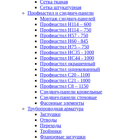
Сетка тканая
Сетка штукатурная
Профнастил и сэндвич-панели
Монтаж сэндвич-панелей
Профнастил Н114 – 600
Профнастил Н114 – 750
Профнастил Н57 - 750
Профнастил Н60 - 845
Профнастил Н75 – 750
Профнастил НС35 - 1000
Профнастил НС44 - 1000
Профнастил окрашенный
Профнастил оцинкованный
Профнастил С20 - 1100
Профнастил С21 - 1000
Профнастил С8 – 1150
Сэндвич-панели кровельные
Сэндвич-панели стеновые
Фасонные элементы
Трубопроводная арматура
Заглушки
Отводы
Переходы
Тройники
Фланцевые заглушки