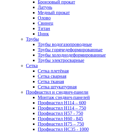
Бронзовый прокат
Латунь
Медный прокат
Олово
Свинец
Титан
Цинк
Трубы
Трубы водогазопроводные
Трубы горячедеформированные
Трубы холоднодеформированные
Трубы электросварные
Сетка
Сетка плетёная
Сетка сварная
Сетка тканая
Сетка штукатурная
Профнастил и сэндвич-панели
Монтаж сэндвич-панелей
Профнастил Н114 – 600
Профнастил Н114 – 750
Профнастил Н57 - 750
Профнастил Н60 - 845
Профнастил Н75 – 750
Профнастил НС35 - 1000