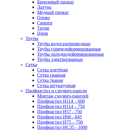
Бронзовый прокат
Латунь
Медный прокат
Олово
Свинец
Титан
Цинк
Трубы
Трубы водогазопроводные
Трубы горячедеформированные
Трубы холоднодеформированные
Трубы электросварные
Сетка
Сетка плетёная
Сетка сварная
Сетка тканая
Сетка штукатурная
Профнастил и сэндвич-панели
Монтаж сэндвич-панелей
Профнастил Н114 – 600
Профнастил Н114 – 750
Профнастил Н57 - 750
Профнастил Н60 - 845
Профнастил Н75 – 750
Профнастил НС35 - 1000