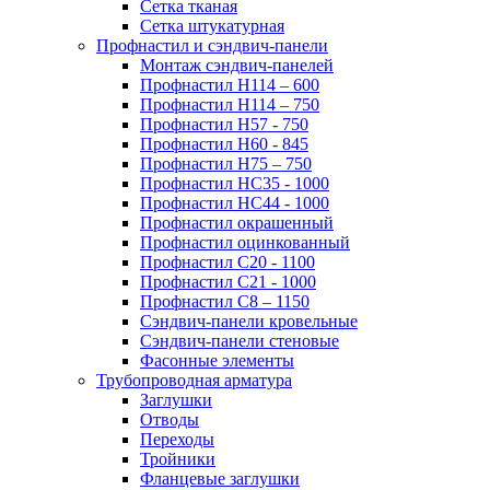
Сетка тканая
Сетка штукатурная
Профнастил и сэндвич-панели
Монтаж сэндвич-панелей
Профнастил Н114 – 600
Профнастил Н114 – 750
Профнастил Н57 - 750
Профнастил Н60 - 845
Профнастил Н75 – 750
Профнастил НС35 - 1000
Профнастил НС44 - 1000
Профнастил окрашенный
Профнастил оцинкованный
Профнастил С20 - 1100
Профнастил С21 - 1000
Профнастил С8 – 1150
Сэндвич-панели кровельные
Сэндвич-панели стеновые
Фасонные элементы
Трубопроводная арматура
Заглушки
Отводы
Переходы
Тройники
Фланцевые заглушки