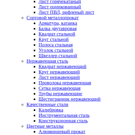
Лист горячекатаный
Лист оцинкованный
Лист ПВЛ, рифленый лист
Сортовой металлопрокат
Арматура, катанка
Балка двутавровая
Квадрат стальной
Круг стальной
Полоса стальная
Уголок стальной
Швеллер стальной
Нержавеющая сталь
Квадрат нержавеющий
Круг нержавеющий
Лист нержавеющий
Проволока нержавеющая
Сетка нержавеющая
Трубы нержавеющие
Шестигранник нержавеющий
Качественные стали
Калибровка
Инструментальная сталь
Конструкционная сталь
Цветные металлы
Алюминиевый прокат