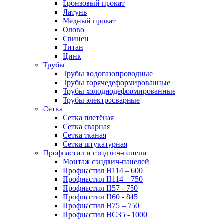
Бронзовый прокат
Латунь
Медный прокат
Олово
Свинец
Титан
Цинк
Трубы
Трубы водогазопроводные
Трубы горячедеформированные
Трубы холоднодеформированные
Трубы электросварные
Сетка
Сетка плетёная
Сетка сварная
Сетка тканая
Сетка штукатурная
Профнастил и сэндвич-панели
Монтаж сэндвич-панелей
Профнастил Н114 – 600
Профнастил Н114 – 750
Профнастил Н57 - 750
Профнастил Н60 - 845
Профнастил Н75 – 750
Профнастил НС35 - 1000