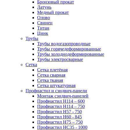
Бронзовый прокат
Латунь
Медный прокат
Олово
Свинец
Титан
Цинк
Трубы
Трубы водогазопроводные
Трубы горячедеформированные
Трубы холоднодеформированные
Трубы электросварные
Сетка
Сетка плетёная
Сетка сварная
Сетка тканая
Сетка штукатурная
Профнастил и сэндвич-панели
Монтаж сэндвич-панелей
Профнастил Н114 – 600
Профнастил Н114 – 750
Профнастил Н57 - 750
Профнастил Н60 - 845
Профнастил Н75 – 750
Профнастил НС35 - 1000