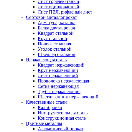
Лист горячекатаный
Лист оцинкованный
Лист ПВЛ, рифленый лист
Сортовой металлопрокат
Арматура, катанка
Балка двутавровая
Квадрат стальной
Круг стальной
Полоса стальная
Уголок стальной
Швеллер стальной
Нержавеющая сталь
Квадрат нержавеющий
Круг нержавеющий
Лист нержавеющий
Проволока нержавеющая
Сетка нержавеющая
Трубы нержавеющие
Шестигранник нержавеющий
Качественные стали
Калибровка
Инструментальная сталь
Конструкционная сталь
Цветные металлы
Алюминиевый прокат