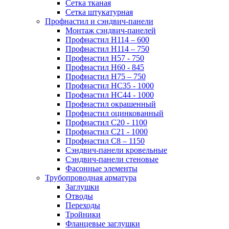
Сетка тканая
Сетка штукатурная
Профнастил и сэндвич-панели
Монтаж сэндвич-панелей
Профнастил Н114 – 600
Профнастил Н114 – 750
Профнастил Н57 - 750
Профнастил Н60 - 845
Профнастил Н75 – 750
Профнастил НС35 - 1000
Профнастил НС44 - 1000
Профнастил окрашенный
Профнастил оцинкованный
Профнастил С20 - 1100
Профнастил С21 - 1000
Профнастил С8 – 1150
Сэндвич-панели кровельные
Сэндвич-панели стеновые
Фасонные элементы
Трубопроводная арматура
Заглушки
Отводы
Переходы
Тройники
Фланцевые заглушки