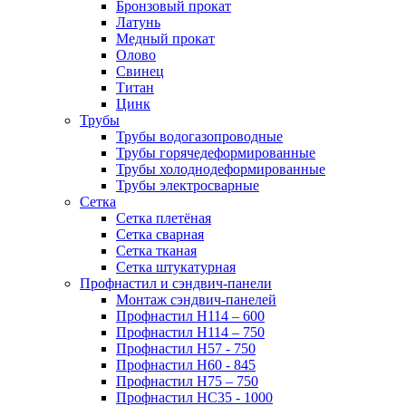
Бронзовый прокат
Латунь
Медный прокат
Олово
Свинец
Титан
Цинк
Трубы
Трубы водогазопроводные
Трубы горячедеформированные
Трубы холоднодеформированные
Трубы электросварные
Сетка
Сетка плетёная
Сетка сварная
Сетка тканая
Сетка штукатурная
Профнастил и сэндвич-панели
Монтаж сэндвич-панелей
Профнастил Н114 – 600
Профнастил Н114 – 750
Профнастил Н57 - 750
Профнастил Н60 - 845
Профнастил Н75 – 750
Профнастил НС35 - 1000