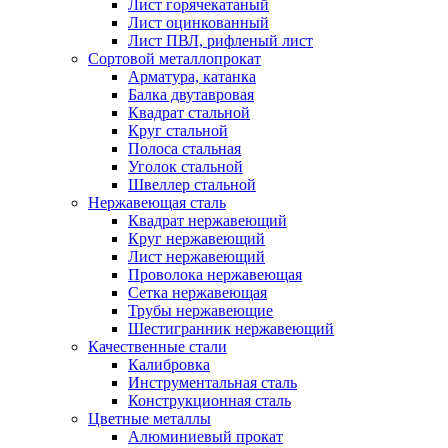
Лист горячекатаный
Лист оцинкованный
Лист ПВЛ, рифленый лист
Сортовой металлопрокат
Арматура, катанка
Балка двутавровая
Квадрат стальной
Круг стальной
Полоса стальная
Уголок стальной
Швеллер стальной
Нержавеющая сталь
Квадрат нержавеющий
Круг нержавеющий
Лист нержавеющий
Проволока нержавеющая
Сетка нержавеющая
Трубы нержавеющие
Шестигранник нержавеющий
Качественные стали
Калибровка
Инструментальная сталь
Конструкционная сталь
Цветные металлы
Алюминиевый прокат