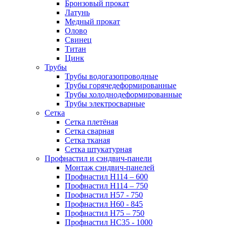
Бронзовый прокат
Латунь
Медный прокат
Олово
Свинец
Титан
Цинк
Трубы
Трубы водогазопроводные
Трубы горячедеформированные
Трубы холоднодеформированные
Трубы электросварные
Сетка
Сетка плетёная
Сетка сварная
Сетка тканая
Сетка штукатурная
Профнастил и сэндвич-панели
Монтаж сэндвич-панелей
Профнастил Н114 – 600
Профнастил Н114 – 750
Профнастил Н57 - 750
Профнастил Н60 - 845
Профнастил Н75 – 750
Профнастил НС35 - 1000