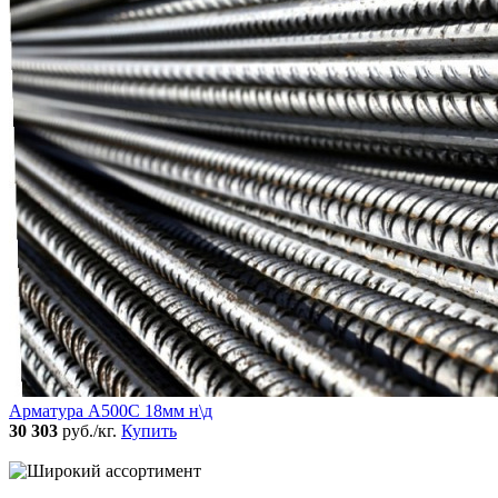
Арматура А500С 18мм н\д
30 303
руб./кг.
Купить