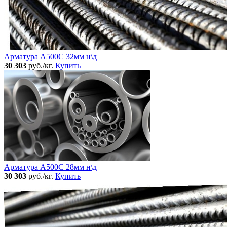
Арматура А500С 32мм н\д
30 303
руб./кг.
Купить
Арматура А500С 28мм н\д
30 303
руб./кг.
Купить