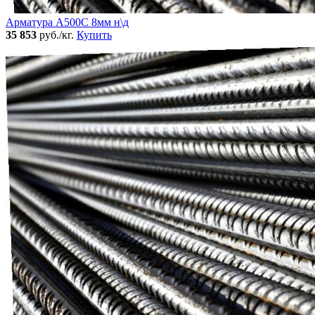
Арматура А500С 8мм н\д
35 853
руб./кг.
Купить