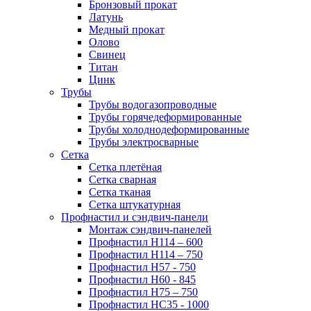
Бронзовый прокат
Латунь
Медный прокат
Олово
Свинец
Титан
Цинк
Трубы
Трубы водогазопроводные
Трубы горячедеформированные
Трубы холоднодеформированные
Трубы электросварные
Сетка
Сетка плетёная
Сетка сварная
Сетка тканая
Сетка штукатурная
Профнастил и сэндвич-панели
Монтаж сэндвич-панелей
Профнастил Н114 – 600
Профнастил Н114 – 750
Профнастил Н57 - 750
Профнастил Н60 - 845
Профнастил Н75 – 750
Профнастил НС35 - 1000