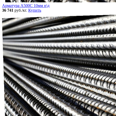
Арматура А500С 10мм н\д
36 741
руб./кг.
Купить