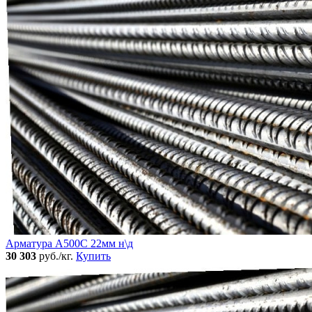
Арматура А500С 22мм н\д
30 303
руб./кг.
Купить