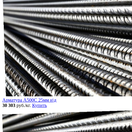
Арматура А500С 25мм н\д
30 303
руб./кг.
Купить