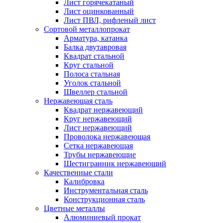
Лист горячекатаный
Лист оцинкованный
Лист ПВЛ, рифленый лист
Сортовой металлопрокат
Арматура, катанка
Балка двутавровая
Квадрат стальной
Круг стальной
Полоса стальная
Уголок стальной
Швеллер стальной
Нержавеющая сталь
Квадрат нержавеющий
Круг нержавеющий
Лист нержавеющий
Проволока нержавеющая
Сетка нержавеющая
Трубы нержавеющие
Шестигранник нержавеющий
Качественные стали
Калибровка
Инструментальная сталь
Конструкционная сталь
Цветные металлы
Алюминиевый прокат