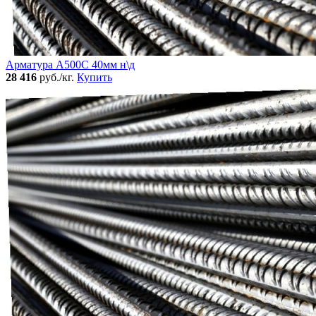
Арматура А500С 40мм н\д
28 416
руб./кг.
Купить