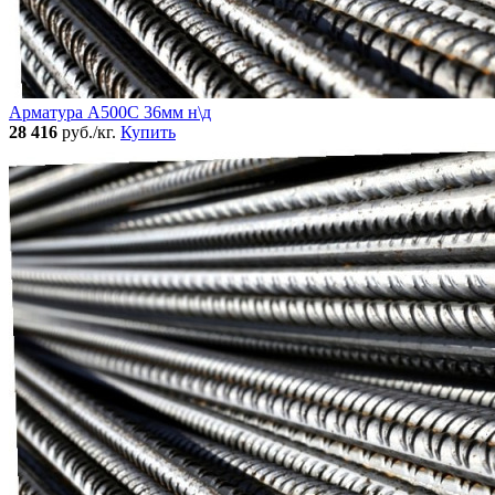
Арматура А500С 36мм н\д
28 416
руб./кг.
Купить