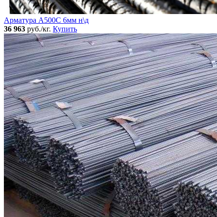
Арматура А500С 6мм н\д
36 963
руб./кг.
Купить