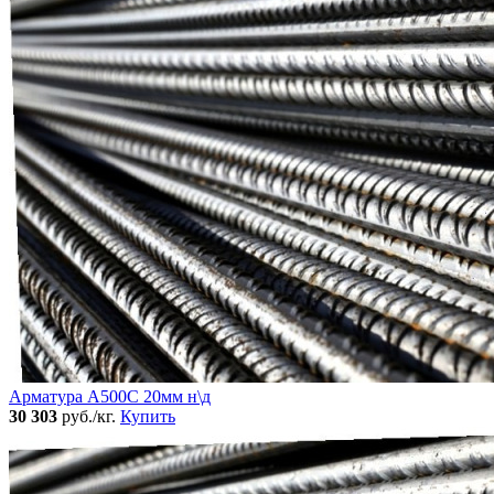
Арматура А500С 20мм н\д
30 303
руб./кг.
Купить