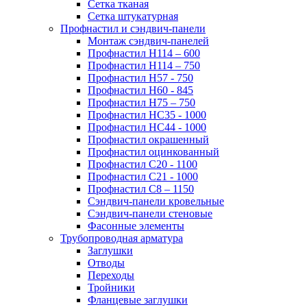
Сетка тканая
Сетка штукатурная
Профнастил и сэндвич-панели
Монтаж сэндвич-панелей
Профнастил Н114 – 600
Профнастил Н114 – 750
Профнастил Н57 - 750
Профнастил Н60 - 845
Профнастил Н75 – 750
Профнастил НС35 - 1000
Профнастил НС44 - 1000
Профнастил окрашенный
Профнастил оцинкованный
Профнастил С20 - 1100
Профнастил С21 - 1000
Профнастил С8 – 1150
Сэндвич-панели кровельные
Сэндвич-панели стеновые
Фасонные элементы
Трубопроводная арматура
Заглушки
Отводы
Переходы
Тройники
Фланцевые заглушки