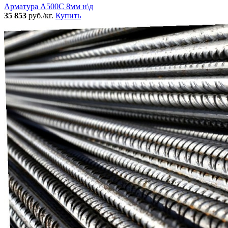
Арматура А500С 8мм н\д
35 853
руб./кг.
Купить