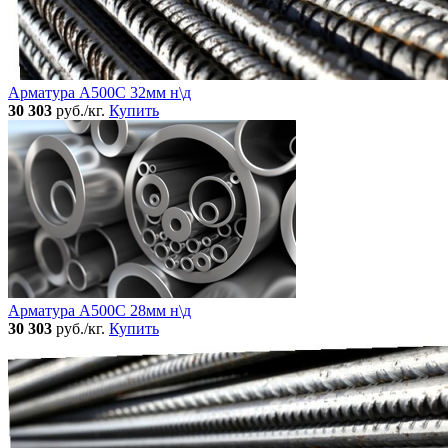
Арматура А500С 32мм н\д
30 303
руб./кг.
Купить
Арматура А500С 28мм н\д
30 303
руб./кг.
Купить