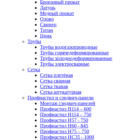
Бронзовый прокат
Латунь
Медный прокат
Олово
Свинец
Титан
Цинк
Трубы
Трубы водогазопроводные
Трубы горячедеформированные
Трубы холоднодеформированные
Трубы электросварные
Сетка
Сетка плетёная
Сетка сварная
Сетка тканая
Сетка штукатурная
Профнастил и сэндвич-панели
Монтаж сэндвич-панелей
Профнастил Н114 – 600
Профнастил Н114 – 750
Профнастил Н57 - 750
Профнастил Н60 - 845
Профнастил Н75 – 750
Профнастил НС35 - 1000