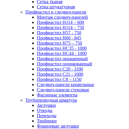
Сетка тканая
Сетка штукатурная
Профнастил и сэндвич-панели
Монтаж сэндвич-панелей
Профнастил Н114 – 600
Профнастил Н114 – 750
Профнастил Н57 - 750
Профнастил Н60 - 845
Профнастил Н75 – 750
Профнастил НС35 - 1000
Профнастил НС44 - 1000
Профнастил окрашенный
Профнастил оцинкованный
Профнастил С20 - 1100
Профнастил С21 - 1000
Профнастил С8 – 1150
Сэндвич-панели кровельные
Сэндвич-панели стеновые
Фасонные элементы
Трубопроводная арматура
Заглушки
Отводы
Переходы
Тройники
Фланцевые заглушки