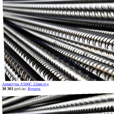
Арматура А500С 22мм н\д
30 303
руб./кг.
Купить