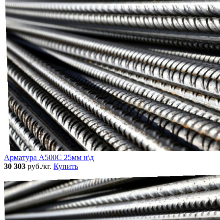
Арматура А500С 25мм н\д
30 303
руб./кг.
Купить