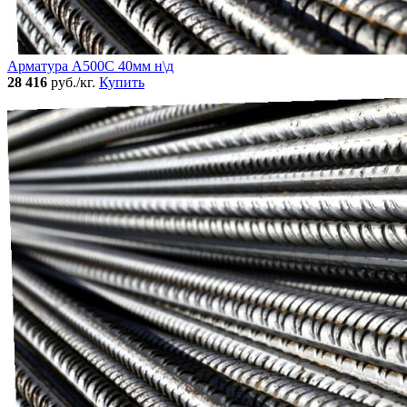
Арматура А500С 40мм н\д
28 416
руб./кг.
Купить