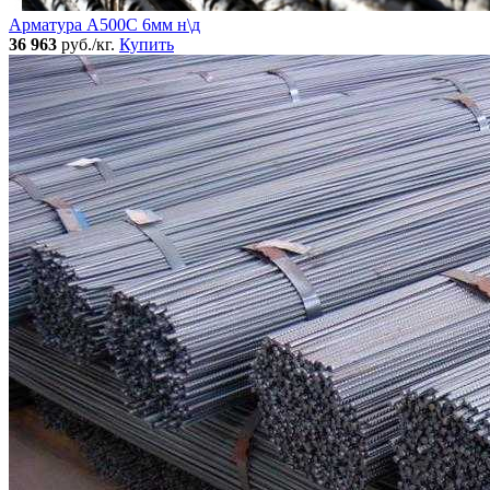
Арматура А500С 6мм н\д
36 963
руб./кг.
Купить