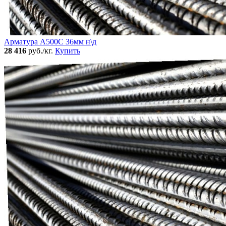
Арматура А500С 36мм н\д
28 416
руб./кг.
Купить