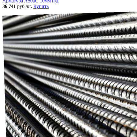
Арматура А500С 10мм н\д
36 741
руб./кг.
Купить