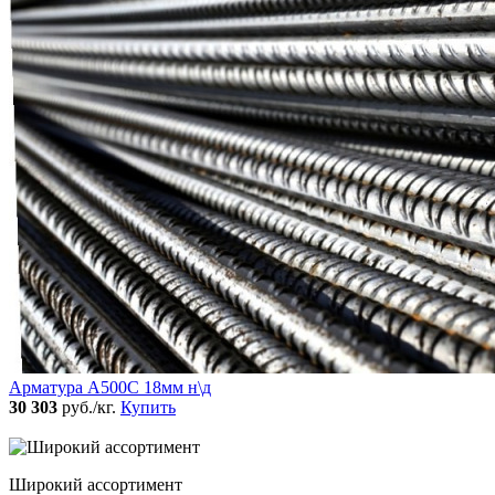
Арматура А500С 18мм н\д
30 303
руб./кг.
Купить
Широкий ассортимент