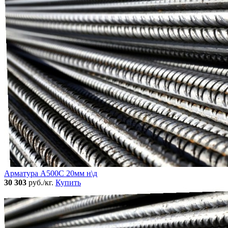
Арматура А500С 20мм н\д
30 303
руб./кг.
Купить