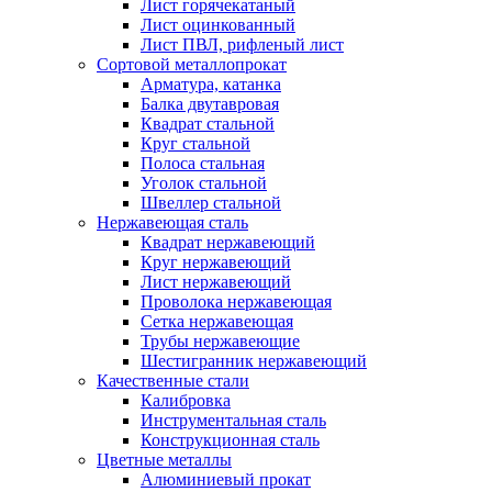
Лист горячекатаный
Лист оцинкованный
Лист ПВЛ, рифленый лист
Сортовой металлопрокат
Арматура, катанка
Балка двутавровая
Квадрат стальной
Круг стальной
Полоса стальная
Уголок стальной
Швеллер стальной
Нержавеющая сталь
Квадрат нержавеющий
Круг нержавеющий
Лист нержавеющий
Проволока нержавеющая
Сетка нержавеющая
Трубы нержавеющие
Шестигранник нержавеющий
Качественные стали
Калибровка
Инструментальная сталь
Конструкционная сталь
Цветные металлы
Алюминиевый прокат