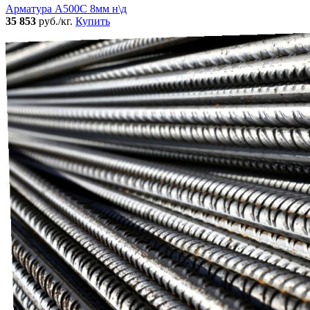
Арматура А500С 8мм н\д
35 853
руб./кг.
Купить