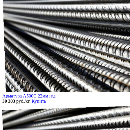
Арматура А500С 22мм н\д
30 303
руб./кг.
Купить