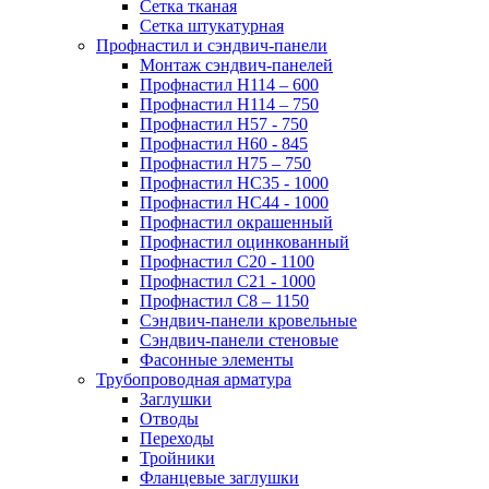
Сетка тканая
Сетка штукатурная
Профнастил и сэндвич-панели
Монтаж сэндвич-панелей
Профнастил Н114 – 600
Профнастил Н114 – 750
Профнастил Н57 - 750
Профнастил Н60 - 845
Профнастил Н75 – 750
Профнастил НС35 - 1000
Профнастил НС44 - 1000
Профнастил окрашенный
Профнастил оцинкованный
Профнастил С20 - 1100
Профнастил С21 - 1000
Профнастил С8 – 1150
Сэндвич-панели кровельные
Сэндвич-панели стеновые
Фасонные элементы
Трубопроводная арматура
Заглушки
Отводы
Переходы
Тройники
Фланцевые заглушки