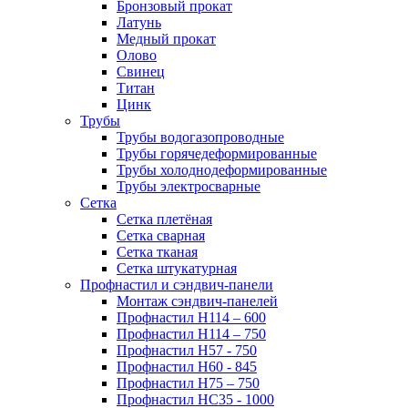
Бронзовый прокат
Латунь
Медный прокат
Олово
Свинец
Титан
Цинк
Трубы
Трубы водогазопроводные
Трубы горячедеформированные
Трубы холоднодеформированные
Трубы электросварные
Сетка
Сетка плетёная
Сетка сварная
Сетка тканая
Сетка штукатурная
Профнастил и сэндвич-панели
Монтаж сэндвич-панелей
Профнастил Н114 – 600
Профнастил Н114 – 750
Профнастил Н57 - 750
Профнастил Н60 - 845
Профнастил Н75 – 750
Профнастил НС35 - 1000