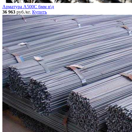
Арматура А500С 6мм н\д
36 963
руб./кг.
Купить