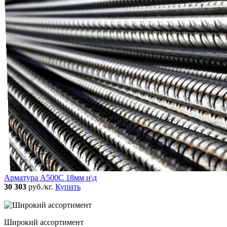
Арматура А500С 18мм н\д
30 303
руб./кг.
Купить
Широкий ассортимент