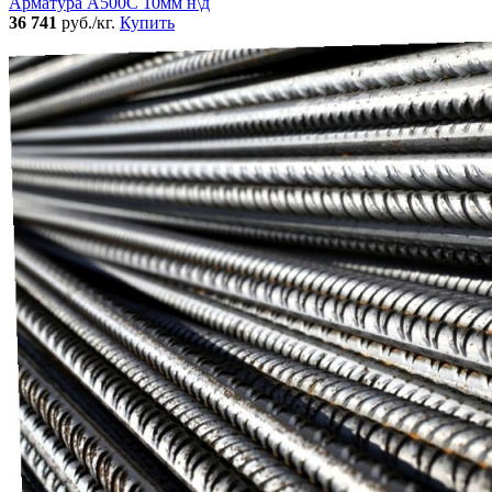
Арматура А500С 10мм н\д
36 741
руб./кг.
Купить