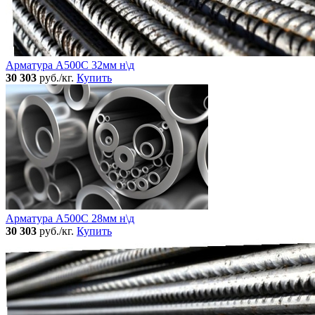
Арматура А500С 32мм н\д
30 303
руб./кг.
Купить
Арматура А500С 28мм н\д
30 303
руб./кг.
Купить