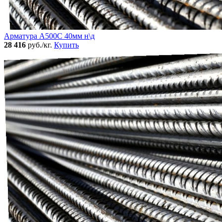
Арматура А500С 40мм н\д
28 416
руб./кг.
Купить