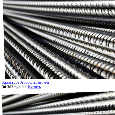
Арматура А500С 25мм н\д
30 303
руб./кг.
Купить