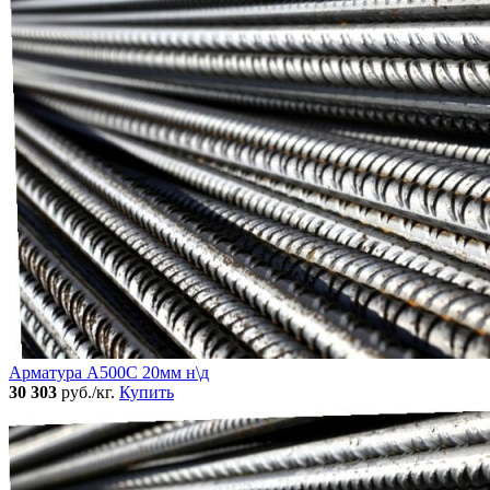
Арматура А500С 20мм н\д
30 303
руб./кг.
Купить