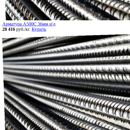
Арматура А500С 36мм н\д
28 416
руб./кг.
Купить