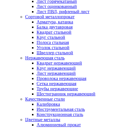
Лист горячекатаный
Лист оцинкованный
Лист ПВЛ, рифленый лист
Сортовой металлопрокат
Арматура, катанка
Балка двутавровая
Квадрат стальной
Круг стальной
Полоса стальная
Уголок стальной
Швеллер стальной
Нержавеющая сталь
Квадрат нержавеющий
Круг нержавеющий
Лист нержавеющий
Проволока нержавеющая
Сетка нержавеющая
Трубы нержавеющие
Шестигранник нержавеющий
Качественные стали
Калибровка
Инструментальная сталь
Конструкционная сталь
Цветные металлы
Алюминиевый прокат