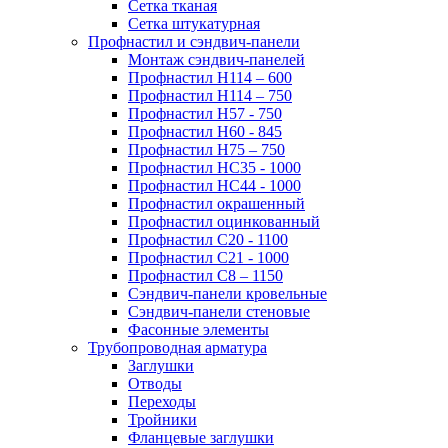
Сетка тканая
Сетка штукатурная
Профнастил и сэндвич-панели
Монтаж сэндвич-панелей
Профнастил Н114 – 600
Профнастил Н114 – 750
Профнастил Н57 - 750
Профнастил Н60 - 845
Профнастил Н75 – 750
Профнастил НС35 - 1000
Профнастил НС44 - 1000
Профнастил окрашенный
Профнастил оцинкованный
Профнастил С20 - 1100
Профнастил С21 - 1000
Профнастил С8 – 1150
Сэндвич-панели кровельные
Сэндвич-панели стеновые
Фасонные элементы
Трубопроводная арматура
Заглушки
Отводы
Переходы
Тройники
Фланцевые заглушки