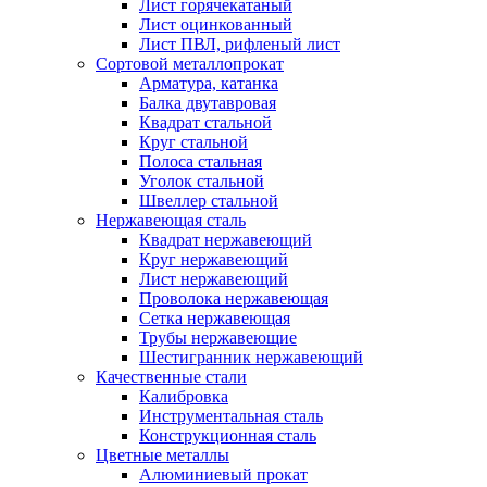
Лист горячекатаный
Лист оцинкованный
Лист ПВЛ, рифленый лист
Сортовой металлопрокат
Арматура, катанка
Балка двутавровая
Квадрат стальной
Круг стальной
Полоса стальная
Уголок стальной
Швеллер стальной
Нержавеющая сталь
Квадрат нержавеющий
Круг нержавеющий
Лист нержавеющий
Проволока нержавеющая
Сетка нержавеющая
Трубы нержавеющие
Шестигранник нержавеющий
Качественные стали
Калибровка
Инструментальная сталь
Конструкционная сталь
Цветные металлы
Алюминиевый прокат