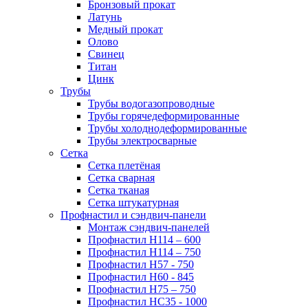
Бронзовый прокат
Латунь
Медный прокат
Олово
Свинец
Титан
Цинк
Трубы
Трубы водогазопроводные
Трубы горячедеформированные
Трубы холоднодеформированные
Трубы электросварные
Сетка
Сетка плетёная
Сетка сварная
Сетка тканая
Сетка штукатурная
Профнастил и сэндвич-панели
Монтаж сэндвич-панелей
Профнастил Н114 – 600
Профнастил Н114 – 750
Профнастил Н57 - 750
Профнастил Н60 - 845
Профнастил Н75 – 750
Профнастил НС35 - 1000