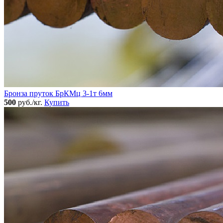
Бронза пруток БрКМц 3-1т 6мм
500
руб./кг.
Купить