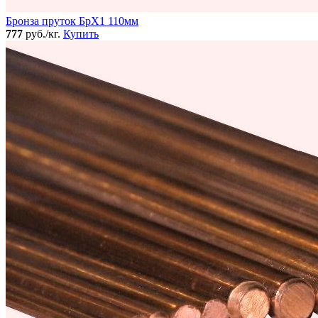
Бронза пруток БрХ1 110мм
777
руб./кг.
Купить