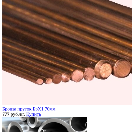
Бронза пруток БрХ1 70мм
777
руб./кг.
Купить