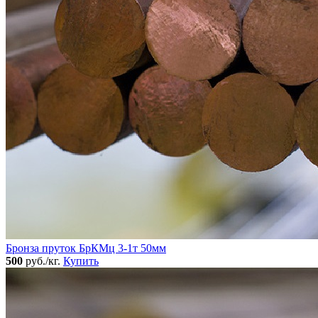
Бронза пруток БрКМц 3-1т 50мм
500
руб./кг.
Купить