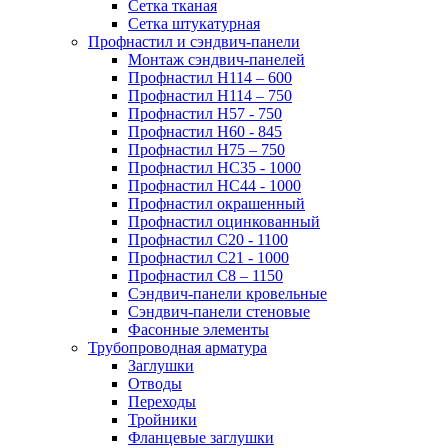
Сетка тканая
Сетка штукатурная
Профнастил и сэндвич-панели
Монтаж сэндвич-панелей
Профнастил Н114 – 600
Профнастил Н114 – 750
Профнастил Н57 - 750
Профнастил Н60 - 845
Профнастил Н75 – 750
Профнастил НС35 - 1000
Профнастил НС44 - 1000
Профнастил окрашенный
Профнастил оцинкованный
Профнастил С20 - 1100
Профнастил С21 - 1000
Профнастил С8 – 1150
Сэндвич-панели кровельные
Сэндвич-панели стеновые
Фасонные элементы
Трубопроводная арматура
Заглушки
Отводы
Переходы
Тройники
Фланцевые заглушки