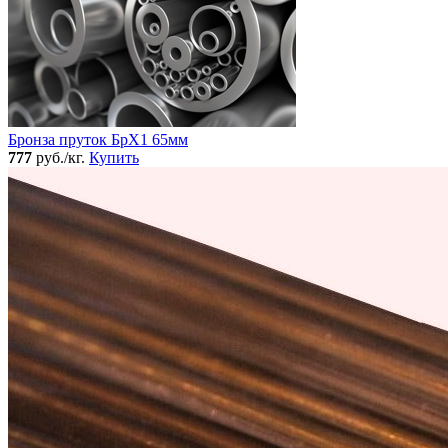
Бронза пруток БрХ1 65мм
777
руб./кг.
Купить