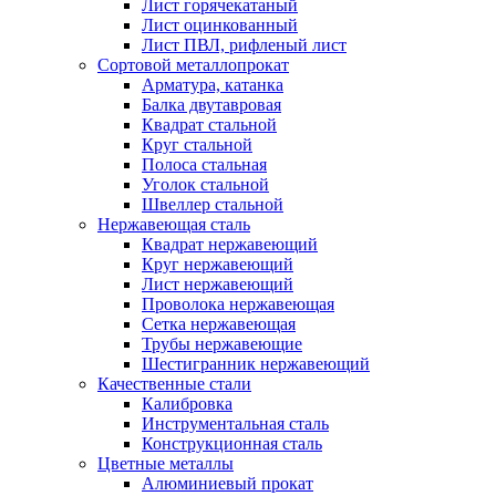
Лист горячекатаный
Лист оцинкованный
Лист ПВЛ, рифленый лист
Сортовой металлопрокат
Арматура, катанка
Балка двутавровая
Квадрат стальной
Круг стальной
Полоса стальная
Уголок стальной
Швеллер стальной
Нержавеющая сталь
Квадрат нержавеющий
Круг нержавеющий
Лист нержавеющий
Проволока нержавеющая
Сетка нержавеющая
Трубы нержавеющие
Шестигранник нержавеющий
Качественные стали
Калибровка
Инструментальная сталь
Конструкционная сталь
Цветные металлы
Алюминиевый прокат