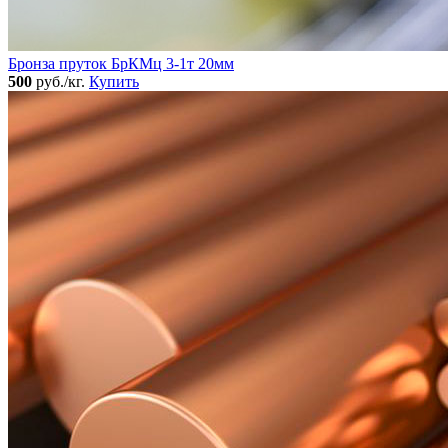
Бронза пруток БрКМц 3-1т 20мм
500
руб./кг.
Купить