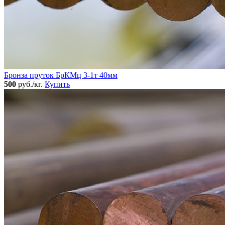
Бронза пруток БрКМц 3-1т 40мм
500
руб./кг.
Купить