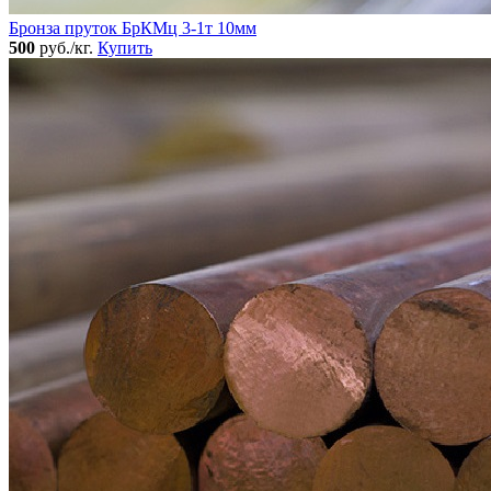
Бронза пруток БрКМц 3-1т 10мм
500
руб./кг.
Купить