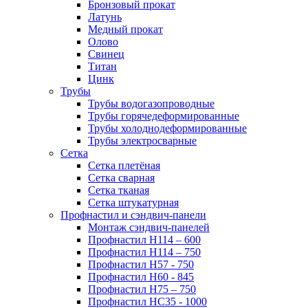
Бронзовый прокат
Латунь
Медный прокат
Олово
Свинец
Титан
Цинк
Трубы
Трубы водогазопроводные
Трубы горячедеформированные
Трубы холоднодеформированные
Трубы электросварные
Сетка
Сетка плетёная
Сетка сварная
Сетка тканая
Сетка штукатурная
Профнастил и сэндвич-панели
Монтаж сэндвич-панелей
Профнастил Н114 – 600
Профнастил Н114 – 750
Профнастил Н57 - 750
Профнастил Н60 - 845
Профнастил Н75 – 750
Профнастил НС35 - 1000