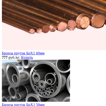
Бронза пруток БрХ1 60мм
777
руб./кг.
Купить
Бронза пруток БрХ1 50мм