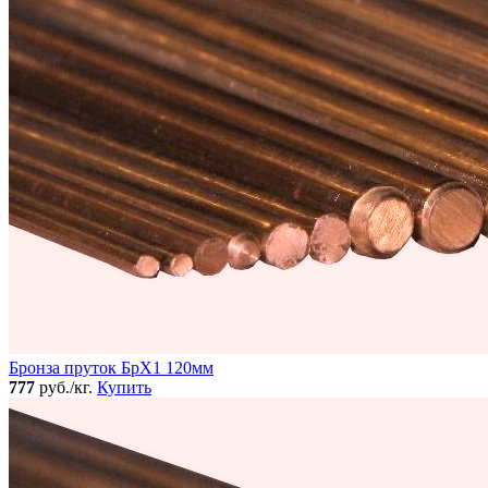
Бронза пруток БрХ1 120мм
777
руб./кг.
Купить