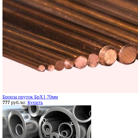
Бронза пруток БрХ1 70мм
777
руб./кг.
Купить