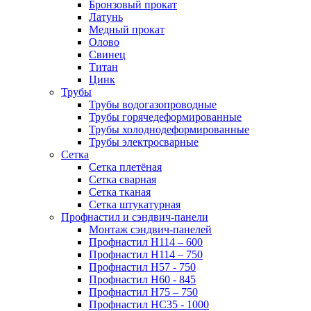
Бронзовый прокат
Латунь
Медный прокат
Олово
Свинец
Титан
Цинк
Трубы
Трубы водогазопроводные
Трубы горячедеформированные
Трубы холоднодеформированные
Трубы электросварные
Сетка
Сетка плетёная
Сетка сварная
Сетка тканая
Сетка штукатурная
Профнастил и сэндвич-панели
Монтаж сэндвич-панелей
Профнастил Н114 – 600
Профнастил Н114 – 750
Профнастил Н57 - 750
Профнастил Н60 - 845
Профнастил Н75 – 750
Профнастил НС35 - 1000