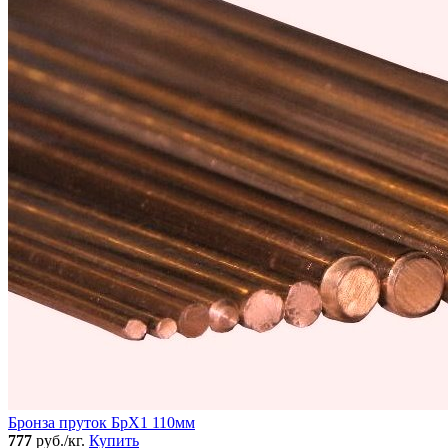
Бронза пруток БрХ1 110мм
777
руб./кг.
Купить