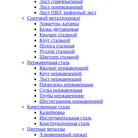
Лист горячекатаный
Лист оцинкованный
Лист ПВЛ, рифленый лист
Сортовой металлопрокат
Арматура, катанка
Балка двутавровая
Квадрат стальной
Круг стальной
Полоса стальная
Уголок стальной
Швеллер стальной
Нержавеющая сталь
Квадрат нержавеющий
Круг нержавеющий
Лист нержавеющий
Проволока нержавеющая
Сетка нержавеющая
Трубы нержавеющие
Шестигранник нержавеющий
Качественные стали
Калибровка
Инструментальная сталь
Конструкционная сталь
Цветные металлы
Алюминиевый прокат