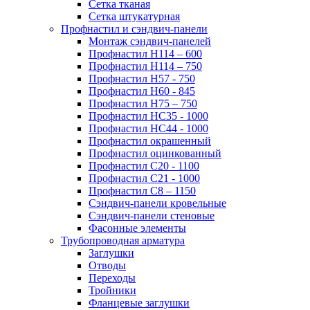
Сетка тканая
Сетка штукатурная
Профнастил и сэндвич-панели
Монтаж сэндвич-панелей
Профнастил Н114 – 600
Профнастил Н114 – 750
Профнастил Н57 - 750
Профнастил Н60 - 845
Профнастил Н75 – 750
Профнастил НС35 - 1000
Профнастил НС44 - 1000
Профнастил окрашенный
Профнастил оцинкованный
Профнастил С20 - 1100
Профнастил С21 - 1000
Профнастил С8 – 1150
Сэндвич-панели кровельные
Сэндвич-панели стеновые
Фасонные элементы
Трубопроводная арматура
Заглушки
Отводы
Переходы
Тройники
Фланцевые заглушки