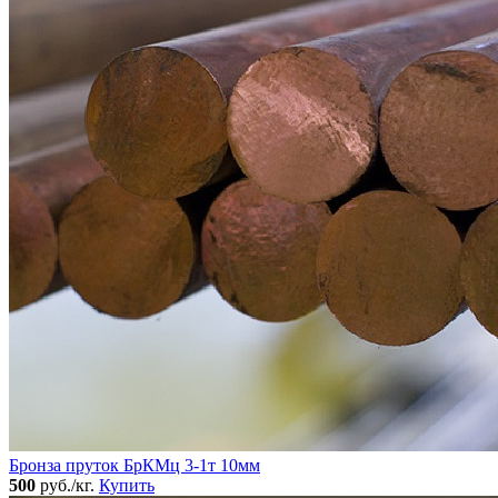
Бронза пруток БрКМц 3-1т 10мм
500
руб./кг.
Купить