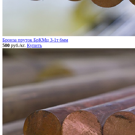
Бронза пруток БрКМц 3-1т 6мм
500
руб./кг.
Купить