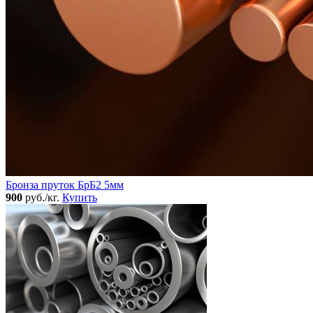
Бронза пруток БрБ2 5мм
900
руб./кг.
Купить