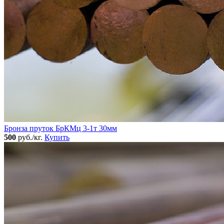
Бронза пруток БрКМц 3-1т 30мм
500
руб./кг.
Купить