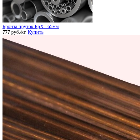
Бронза пруток БрХ1 65мм
777
руб./кг.
Купить