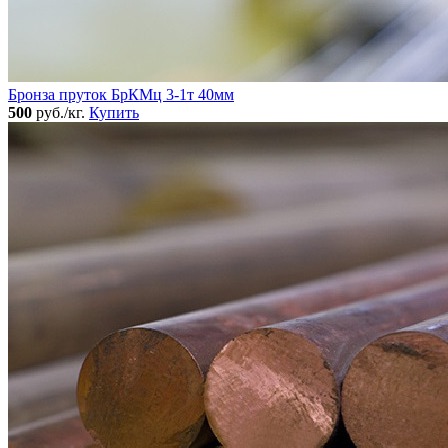
Бронза пруток БрКМц 3-1т 40мм
500
руб./кг.
Купить