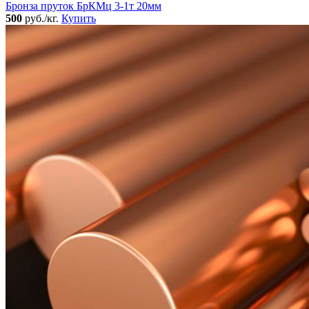
Бронза пруток БрКМц 3-1т 20мм
500
руб./кг.
Купить