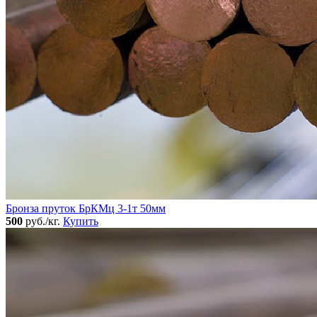
Бронза пруток БрКМц 3-1т 50мм
500
руб./кг.
Купить