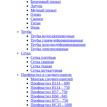
Бронзовый прокат
Латунь
Медный прокат
Олово
Свинец
Титан
Цинк
Трубы
Трубы водогазопроводные
Трубы горячедеформированные
Трубы холоднодеформированные
Трубы электросварные
Сетка
Сетка плетёная
Сетка сварная
Сетка тканая
Сетка штукатурная
Профнастил и сэндвич-панели
Монтаж сэндвич-панелей
Профнастил Н114 – 600
Профнастил Н114 – 750
Профнастил Н57 - 750
Профнастил Н60 - 845
Профнастил Н75 – 750
Профнастил НС35 - 1000