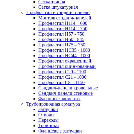
Сетка тканая
Сетка штукатурная
Профнастил и сэндвич-панели
Монтаж сэндвич-панелей
Профнастил Н114 – 600
Профнастил Н114 – 750
Профнастил Н57 - 750
Профнастил Н60 - 845
Профнастил Н75 – 750
Профнастил НС35 - 1000
Профнастил НС44 - 1000
Профнастил окрашенный
Профнастил оцинкованный
Профнастил С20 - 1100
Профнастил С21 - 1000
Профнастил С8 – 1150
Сэндвич-панели кровельные
Сэндвич-панели стеновые
Фасонные элементы
Трубопроводная арматура
Заглушки
Отводы
Переходы
Тройники
Фланцевые заглушки