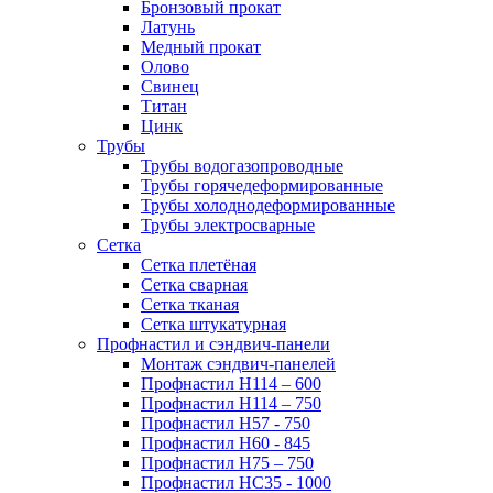
Бронзовый прокат
Латунь
Медный прокат
Олово
Свинец
Титан
Цинк
Трубы
Трубы водогазопроводные
Трубы горячедеформированные
Трубы холоднодеформированные
Трубы электросварные
Сетка
Сетка плетёная
Сетка сварная
Сетка тканая
Сетка штукатурная
Профнастил и сэндвич-панели
Монтаж сэндвич-панелей
Профнастил Н114 – 600
Профнастил Н114 – 750
Профнастил Н57 - 750
Профнастил Н60 - 845
Профнастил Н75 – 750
Профнастил НС35 - 1000