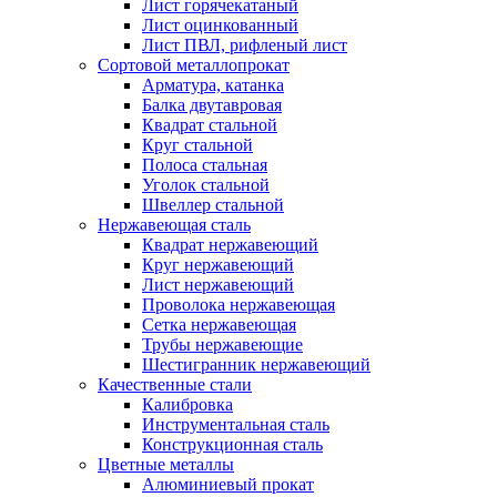
Лист горячекатаный
Лист оцинкованный
Лист ПВЛ, рифленый лист
Сортовой металлопрокат
Арматура, катанка
Балка двутавровая
Квадрат стальной
Круг стальной
Полоса стальная
Уголок стальной
Швеллер стальной
Нержавеющая сталь
Квадрат нержавеющий
Круг нержавеющий
Лист нержавеющий
Проволока нержавеющая
Сетка нержавеющая
Трубы нержавеющие
Шестигранник нержавеющий
Качественные стали
Калибровка
Инструментальная сталь
Конструкционная сталь
Цветные металлы
Алюминиевый прокат