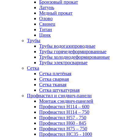
Бронзовый прокат
Латунь
Медный прокат
Олово
Свинец
Титан
Цинк
Трубы
Трубы водогазопроводные
Трубы горячедеформированные
Трубы холоднодеформированные
Трубы электросварные
Сетка
Сетка плетёная
Сетка сварная
Сетка тканая
Сетка штукатурная
Профнастил и сэндвич-панели
Монтаж сэндвич-панелей
Профнастил Н114 – 600
Профнастил Н114 – 750
Профнастил Н57 - 750
Профнастил Н60 - 845
Профнастил Н75 – 750
Профнастил НС35 - 1000