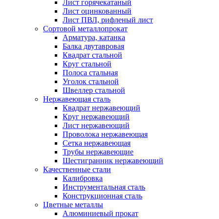
Лист горячекатаный
Лист оцинкованный
Лист ПВЛ, рифленый лист
Сортовой металлопрокат
Арматура, катанка
Балка двутавровая
Квадрат стальной
Круг стальной
Полоса стальная
Уголок стальной
Швеллер стальной
Нержавеющая сталь
Квадрат нержавеющий
Круг нержавеющий
Лист нержавеющий
Проволока нержавеющая
Сетка нержавеющая
Трубы нержавеющие
Шестигранник нержавеющий
Качественные стали
Калибровка
Инструментальная сталь
Конструкционная сталь
Цветные металлы
Алюминиевый прокат