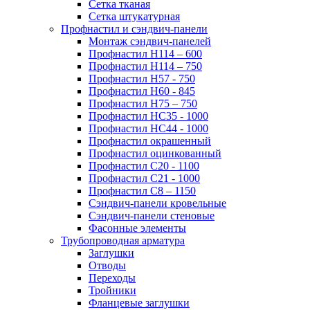
Сетка тканая
Сетка штукатурная
Профнастил и сэндвич-панели
Монтаж сэндвич-панелей
Профнастил Н114 – 600
Профнастил Н114 – 750
Профнастил Н57 - 750
Профнастил Н60 - 845
Профнастил Н75 – 750
Профнастил НС35 - 1000
Профнастил НС44 - 1000
Профнастил окрашенный
Профнастил оцинкованный
Профнастил С20 - 1100
Профнастил С21 - 1000
Профнастил С8 – 1150
Сэндвич-панели кровельные
Сэндвич-панели стеновые
Фасонные элементы
Трубопроводная арматура
Заглушки
Отводы
Переходы
Тройники
Фланцевые заглушки