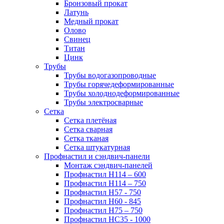
Бронзовый прокат
Латунь
Медный прокат
Олово
Свинец
Титан
Цинк
Трубы
Трубы водогазопроводные
Трубы горячедеформированные
Трубы холоднодеформированные
Трубы электросварные
Сетка
Сетка плетёная
Сетка сварная
Сетка тканая
Сетка штукатурная
Профнастил и сэндвич-панели
Монтаж сэндвич-панелей
Профнастил Н114 – 600
Профнастил Н114 – 750
Профнастил Н57 - 750
Профнастил Н60 - 845
Профнастил Н75 – 750
Профнастил НС35 - 1000