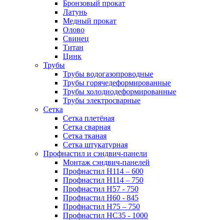
Бронзовый прокат
Латунь
Медный прокат
Олово
Свинец
Титан
Цинк
Трубы
Трубы водогазопроводные
Трубы горячедеформированные
Трубы холоднодеформированные
Трубы электросварные
Сетка
Сетка плетёная
Сетка сварная
Сетка тканая
Сетка штукатурная
Профнастил и сэндвич-панели
Монтаж сэндвич-панелей
Профнастил Н114 – 600
Профнастил Н114 – 750
Профнастил Н57 - 750
Профнастил Н60 - 845
Профнастил Н75 – 750
Профнастил НС35 - 1000