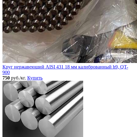
Круг нержавеющий AISI 431 18 мм калиброванный h9, QT-
900
750
руб./кг.
Купить