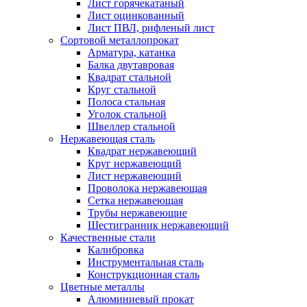
Лист горячекатаный
Лист оцинкованный
Лист ПВЛ, рифленый лист
Сортовой металлопрокат
Арматура, катанка
Балка двутавровая
Квадрат стальной
Круг стальной
Полоса стальная
Уголок стальной
Швеллер стальной
Нержавеющая сталь
Квадрат нержавеющий
Круг нержавеющий
Лист нержавеющий
Проволока нержавеющая
Сетка нержавеющая
Трубы нержавеющие
Шестигранник нержавеющий
Качественные стали
Калибровка
Инструментальная сталь
Конструкционная сталь
Цветные металлы
Алюминиевый прокат