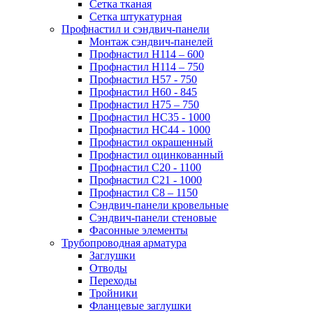
Сетка тканая
Сетка штукатурная
Профнастил и сэндвич-панели
Монтаж сэндвич-панелей
Профнастил Н114 – 600
Профнастил Н114 – 750
Профнастил Н57 - 750
Профнастил Н60 - 845
Профнастил Н75 – 750
Профнастил НС35 - 1000
Профнастил НС44 - 1000
Профнастил окрашенный
Профнастил оцинкованный
Профнастил С20 - 1100
Профнастил С21 - 1000
Профнастил С8 – 1150
Сэндвич-панели кровельные
Сэндвич-панели стеновые
Фасонные элементы
Трубопроводная арматура
Заглушки
Отводы
Переходы
Тройники
Фланцевые заглушки