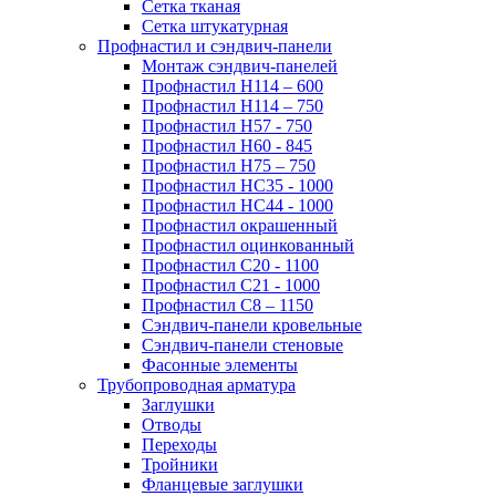
Сетка тканая
Сетка штукатурная
Профнастил и сэндвич-панели
Монтаж сэндвич-панелей
Профнастил Н114 – 600
Профнастил Н114 – 750
Профнастил Н57 - 750
Профнастил Н60 - 845
Профнастил Н75 – 750
Профнастил НС35 - 1000
Профнастил НС44 - 1000
Профнастил окрашенный
Профнастил оцинкованный
Профнастил С20 - 1100
Профнастил С21 - 1000
Профнастил С8 – 1150
Сэндвич-панели кровельные
Сэндвич-панели стеновые
Фасонные элементы
Трубопроводная арматура
Заглушки
Отводы
Переходы
Тройники
Фланцевые заглушки