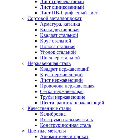
Лист горячекатаный
Лист оцинкованный
Лист ПВЛ, рифленый лист
Сортовой металлопрокат
Арматура, катанка
Балка двутавровая
Квадрат стальной
Круг стальной
Полоса стальная
Уголок стальной
Швеллер стальной
Нержавеющая сталь
Квадрат нержавеющий
Круг нержавеющий
Лист нержавеющий
Проволока нержавеющая
Сетка нержавеющая
Трубы нержавеющие
Шестигранник нержавеющий
Качественные стали
Калибровка
Инструментальная сталь
Конструкционная сталь
Цветные металлы
Алюминиевый прокат