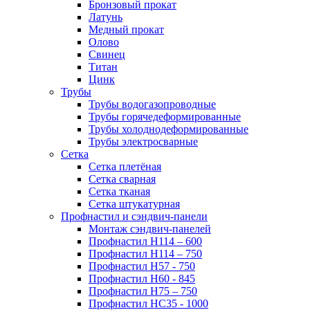
Бронзовый прокат
Латунь
Медный прокат
Олово
Свинец
Титан
Цинк
Трубы
Трубы водогазопроводные
Трубы горячедеформированные
Трубы холоднодеформированные
Трубы электросварные
Сетка
Сетка плетёная
Сетка сварная
Сетка тканая
Сетка штукатурная
Профнастил и сэндвич-панели
Монтаж сэндвич-панелей
Профнастил Н114 – 600
Профнастил Н114 – 750
Профнастил Н57 - 750
Профнастил Н60 - 845
Профнастил Н75 – 750
Профнастил НС35 - 1000