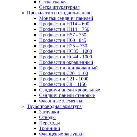
Сетка тканая
Сетка штукатурная
Профнастил и сэндвич-панели
Монтаж сэндвич-панелей
Профнастил Н114 – 600
Профнастил Н114 – 750
Профнастил Н57 - 750
Профнастил Н60 - 845
Профнастил Н75 – 750
Профнастил НС35 - 1000
Профнастил НС44 - 1000
Профнастил окрашенный
Профнастил оцинкованный
Профнастил С20 - 1100
Профнастил С21 - 1000
Профнастил С8 – 1150
Сэндвич-панели кровельные
Сэндвич-панели стеновые
Фасонные элементы
Трубопроводная арматура
Заглушки
Отводы
Переходы
Тройники
Фланцевые заглушки