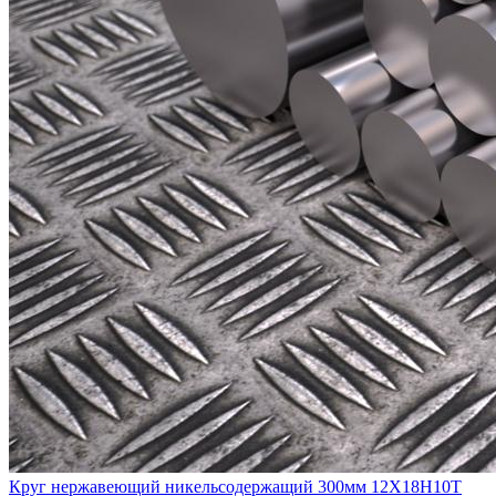
Круг нержавеющий никельсодержащий 300мм 12Х18Н10Т