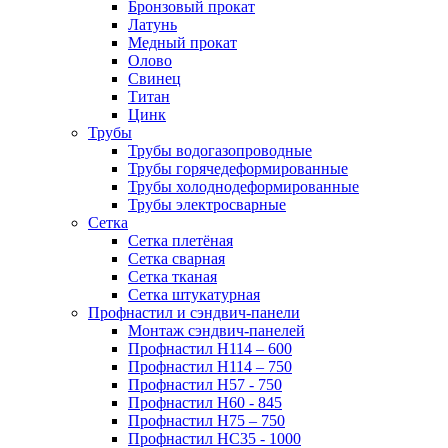
Бронзовый прокат
Латунь
Медный прокат
Олово
Свинец
Титан
Цинк
Трубы
Трубы водогазопроводные
Трубы горячедеформированные
Трубы холоднодеформированные
Трубы электросварные
Сетка
Сетка плетёная
Сетка сварная
Сетка тканая
Сетка штукатурная
Профнастил и сэндвич-панели
Монтаж сэндвич-панелей
Профнастил Н114 – 600
Профнастил Н114 – 750
Профнастил Н57 - 750
Профнастил Н60 - 845
Профнастил Н75 – 750
Профнастил НС35 - 1000