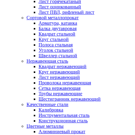
Лист горячекатаный
Лист оцинкованный
Лист ПВЛ, рифленый лист
Сортовой металлопрокат
Арматура, катанка
Балка двутавровая
Квадрат стальной
Круг стальной
Полоса стальная
Уголок стальной
Швеллер стальной
Нержавеющая сталь
Квадрат нержавеющий
Круг нержавеющий
Лист нержавеющий
Проволока нержавеющая
Сетка нержавеющая
Трубы нержавеющие
Шестигранник нержавеющий
Качественные стали
Калибровка
Инструментальная сталь
Конструкционная сталь
Цветные металлы
Алюминиевый прокат