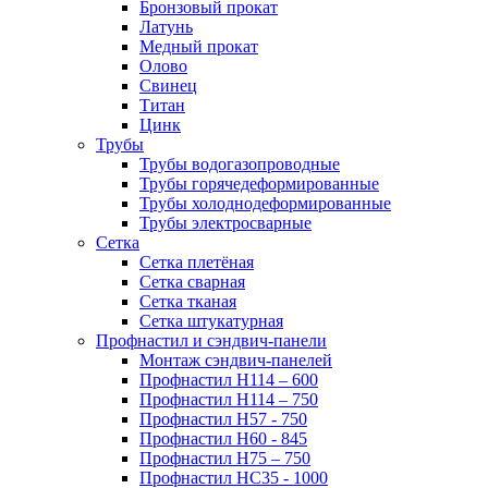
Бронзовый прокат
Латунь
Медный прокат
Олово
Свинец
Титан
Цинк
Трубы
Трубы водогазопроводные
Трубы горячедеформированные
Трубы холоднодеформированные
Трубы электросварные
Сетка
Сетка плетёная
Сетка сварная
Сетка тканая
Сетка штукатурная
Профнастил и сэндвич-панели
Монтаж сэндвич-панелей
Профнастил Н114 – 600
Профнастил Н114 – 750
Профнастил Н57 - 750
Профнастил Н60 - 845
Профнастил Н75 – 750
Профнастил НС35 - 1000