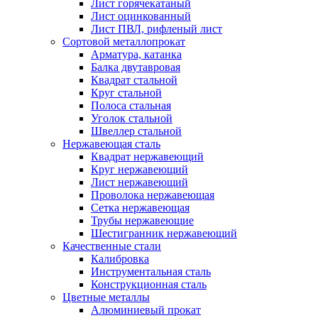
Лист горячекатаный
Лист оцинкованный
Лист ПВЛ, рифленый лист
Сортовой металлопрокат
Арматура, катанка
Балка двутавровая
Квадрат стальной
Круг стальной
Полоса стальная
Уголок стальной
Швеллер стальной
Нержавеющая сталь
Квадрат нержавеющий
Круг нержавеющий
Лист нержавеющий
Проволока нержавеющая
Сетка нержавеющая
Трубы нержавеющие
Шестигранник нержавеющий
Качественные стали
Калибровка
Инструментальная сталь
Конструкционная сталь
Цветные металлы
Алюминиевый прокат