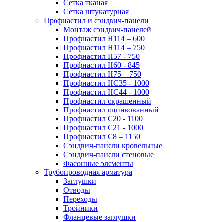
Сетка тканая
Сетка штукатурная
Профнастил и сэндвич-панели
Монтаж сэндвич-панелей
Профнастил Н114 – 600
Профнастил Н114 – 750
Профнастил Н57 - 750
Профнастил Н60 - 845
Профнастил Н75 – 750
Профнастил НС35 - 1000
Профнастил НС44 - 1000
Профнастил окрашенный
Профнастил оцинкованный
Профнастил С20 - 1100
Профнастил С21 - 1000
Профнастил С8 – 1150
Сэндвич-панели кровельные
Сэндвич-панели стеновые
Фасонные элементы
Трубопроводная арматура
Заглушки
Отводы
Переходы
Тройники
Фланцевые заглушки