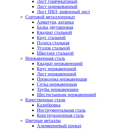
Лист горячекатаный
Лист оцинкованный
Лист ПВЛ, рифленый лист
Сортовой металлопрокат
Арматура, катанка
Балка двутавровая
Квадрат стальной
Круг стальной
Полоса стальная
Уголок стальной
Швеллер стальной
Нержавеющая сталь
Квадрат нержавеющий
Круг нержавеющий
Лист нержавеющий
Проволока нержавеющая
Сетка нержавеющая
Трубы нержавеющие
Шестигранник нержавеющий
Качественные стали
Калибровка
Инструментальная сталь
Конструкционная сталь
Цветные металлы
Алюминиевый прокат