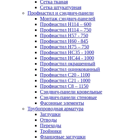
Сетка тканая
Сетка штукатурная
Профнастил и сэндвич-панели
Монтаж сэндвич-панелей
Профнастил Н114 – 600
Профнастил Н114 – 750
Профнастил Н57 - 750
Профнастил Н60 - 845
Профнастил Н75 – 750
Профнастил НС35 - 1000
Профнастил НС44 - 1000
Профнастил окрашенный
Профнастил оцинкованный
Профнастил С20 - 1100
Профнастил С21 - 1000
Профнастил С8 – 1150
Сэндвич-панели кровельные
Сэндвич-панели стеновые
Фасонные элементы
Трубопроводная арматура
Заглушки
Отводы
Переходы
Тройники
Фланцевые заглушки