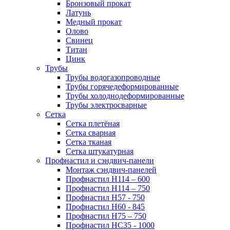
Бронзовый прокат
Латунь
Медный прокат
Олово
Свинец
Титан
Цинк
Трубы
Трубы водогазопроводные
Трубы горячедеформированные
Трубы холоднодеформированные
Трубы электросварные
Сетка
Сетка плетёная
Сетка сварная
Сетка тканая
Сетка штукатурная
Профнастил и сэндвич-панели
Монтаж сэндвич-панелей
Профнастил Н114 – 600
Профнастил Н114 – 750
Профнастил Н57 - 750
Профнастил Н60 - 845
Профнастил Н75 – 750
Профнастил НС35 - 1000