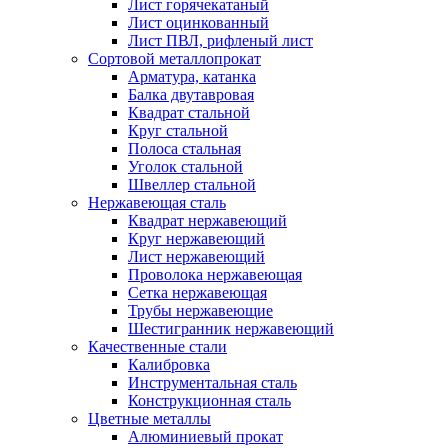
Лист горячекатаный
Лист оцинкованный
Лист ПВЛ, рифленый лист
Сортовой металлопрокат
Арматура, катанка
Балка двутавровая
Квадрат стальной
Круг стальной
Полоса стальная
Уголок стальной
Швеллер стальной
Нержавеющая сталь
Квадрат нержавеющий
Круг нержавеющий
Лист нержавеющий
Проволока нержавеющая
Сетка нержавеющая
Трубы нержавеющие
Шестигранник нержавеющий
Качественные стали
Калибровка
Инструментальная сталь
Конструкционная сталь
Цветные металлы
Алюминиевый прокат