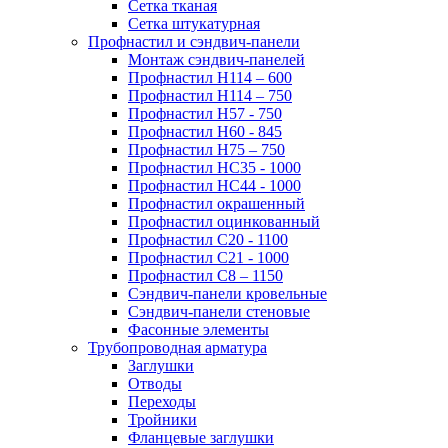
Сетка тканая
Сетка штукатурная
Профнастил и сэндвич-панели
Монтаж сэндвич-панелей
Профнастил Н114 – 600
Профнастил Н114 – 750
Профнастил Н57 - 750
Профнастил Н60 - 845
Профнастил Н75 – 750
Профнастил НС35 - 1000
Профнастил НС44 - 1000
Профнастил окрашенный
Профнастил оцинкованный
Профнастил С20 - 1100
Профнастил С21 - 1000
Профнастил С8 – 1150
Сэндвич-панели кровельные
Сэндвич-панели стеновые
Фасонные элементы
Трубопроводная арматура
Заглушки
Отводы
Переходы
Тройники
Фланцевые заглушки