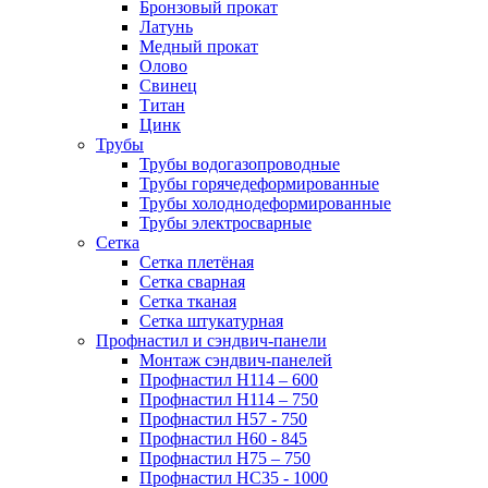
Бронзовый прокат
Латунь
Медный прокат
Олово
Свинец
Титан
Цинк
Трубы
Трубы водогазопроводные
Трубы горячедеформированные
Трубы холоднодеформированные
Трубы электросварные
Сетка
Сетка плетёная
Сетка сварная
Сетка тканая
Сетка штукатурная
Профнастил и сэндвич-панели
Монтаж сэндвич-панелей
Профнастил Н114 – 600
Профнастил Н114 – 750
Профнастил Н57 - 750
Профнастил Н60 - 845
Профнастил Н75 – 750
Профнастил НС35 - 1000