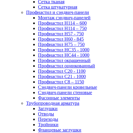
Сетка тканая
Сетка штукатурная
Профнастил и сэндвич-панели
Монтаж сэндвич-панелей
Профнастил Н114 – 600
Профнастил Н114 – 750
Профнастил Н57 - 750
Профнастил Н60 - 845
Профнастил Н75 – 750
Профнастил НС35 - 1000
Профнастил НС44 - 1000
Профнастил окрашенный
Профнастил оцинкованный
Профнастил С20 - 1100
Профнастил С21 - 1000
Профнастил С8 – 1150
Сэндвич-панели кровельные
Сэндвич-панели стеновые
Фасонные элементы
Трубопроводная арматура
Заглушки
Отводы
Переходы
Тройники
Фланцевые заглушки