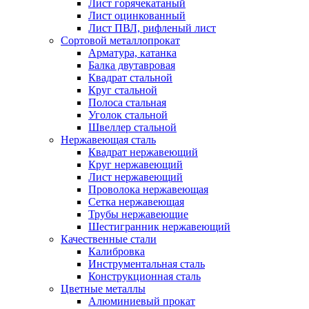
Лист горячекатаный
Лист оцинкованный
Лист ПВЛ, рифленый лист
Сортовой металлопрокат
Арматура, катанка
Балка двутавровая
Квадрат стальной
Круг стальной
Полоса стальная
Уголок стальной
Швеллер стальной
Нержавеющая сталь
Квадрат нержавеющий
Круг нержавеющий
Лист нержавеющий
Проволока нержавеющая
Сетка нержавеющая
Трубы нержавеющие
Шестигранник нержавеющий
Качественные стали
Калибровка
Инструментальная сталь
Конструкционная сталь
Цветные металлы
Алюминиевый прокат