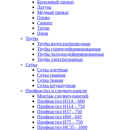
Бронзовый прокат
Латунь
Медный прокат
Олово
Свинец
Титан
Цинк
Трубы
Трубы водогазопроводные
Трубы горячедеформированные
Трубы холоднодеформированные
Трубы электросварные
Сетка
Сетка плетёная
Сетка сварная
Сетка тканая
Сетка штукатурная
Профнастил и сэндвич-панели
Монтаж сэндвич-панелей
Профнастил Н114 – 600
Профнастил Н114 – 750
Профнастил Н57 - 750
Профнастил Н60 - 845
Профнастил Н75 – 750
Профнастил НС35 - 1000