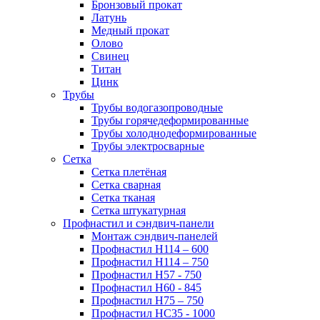
Бронзовый прокат
Латунь
Медный прокат
Олово
Свинец
Титан
Цинк
Трубы
Трубы водогазопроводные
Трубы горячедеформированные
Трубы холоднодеформированные
Трубы электросварные
Сетка
Сетка плетёная
Сетка сварная
Сетка тканая
Сетка штукатурная
Профнастил и сэндвич-панели
Монтаж сэндвич-панелей
Профнастил Н114 – 600
Профнастил Н114 – 750
Профнастил Н57 - 750
Профнастил Н60 - 845
Профнастил Н75 – 750
Профнастил НС35 - 1000