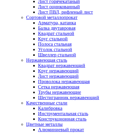
Лист горячекатаный
Лист оцинкованный
Лист ПВЛ, рифленый лист
Сортовой металлопрокат
Арматура, катанка
Балка двутавровая
Квадрат стальной
Круг стальной
Полоса стальная
Уголок стальной
Швеллер стальной
Нержавеющая сталь
Квадрат нержавеющий
Круг нержавеющий
Лист нержавеющий
Проволока нержавеющая
Сетка нержавеющая
Трубы нержавеющие
Шестигранник нержавеющий
Качественные стали
Калибровка
Инструментальная сталь
Конструкционная сталь
Цветные металлы
Алюминиевый прокат