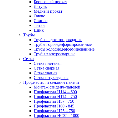
Бронзовый прокат
Латунь
Медный прокат
Олово
Свинец
Титан
Цинк
Трубы
Трубы водогазопроводные
Трубы горячедеформированные
Трубы холоднодеформированные
Трубы электросварные
Сетка
Сетка плетёная
Сетка сварная
Сетка тканая
Сетка штукатурная
Профнастил и сэндвич-панели
Монтаж сэндвич-панелей
Профнастил Н114 – 600
Профнастил Н114 – 750
Профнастил Н57 - 750
Профнастил Н60 - 845
Профнастил Н75 – 750
Профнастил НС35 - 1000