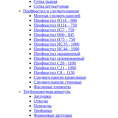
Сетка тканая
Сетка штукатурная
Профнастил и сэндвич-панели
Монтаж сэндвич-панелей
Профнастил Н114 – 600
Профнастил Н114 – 750
Профнастил Н57 - 750
Профнастил Н60 - 845
Профнастил Н75 – 750
Профнастил НС35 - 1000
Профнастил НС44 - 1000
Профнастил окрашенный
Профнастил оцинкованный
Профнастил С20 - 1100
Профнастил С21 - 1000
Профнастил С8 – 1150
Сэндвич-панели кровельные
Сэндвич-панели стеновые
Фасонные элементы
Трубопроводная арматура
Заглушки
Отводы
Переходы
Тройники
Фланцевые заглушки