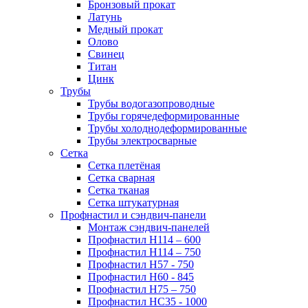
Бронзовый прокат
Латунь
Медный прокат
Олово
Свинец
Титан
Цинк
Трубы
Трубы водогазопроводные
Трубы горячедеформированные
Трубы холоднодеформированные
Трубы электросварные
Сетка
Сетка плетёная
Сетка сварная
Сетка тканая
Сетка штукатурная
Профнастил и сэндвич-панели
Монтаж сэндвич-панелей
Профнастил Н114 – 600
Профнастил Н114 – 750
Профнастил Н57 - 750
Профнастил Н60 - 845
Профнастил Н75 – 750
Профнастил НС35 - 1000