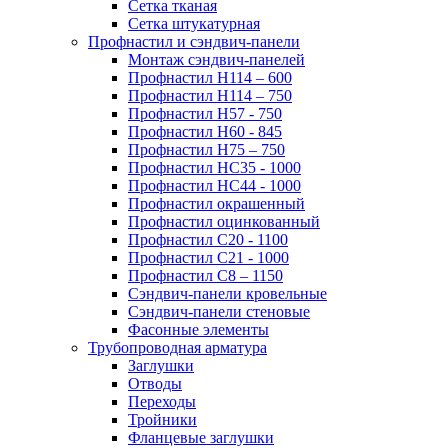
Сетка тканая
Сетка штукатурная
Профнастил и сэндвич-панели
Монтаж сэндвич-панелей
Профнастил Н114 – 600
Профнастил Н114 – 750
Профнастил Н57 - 750
Профнастил Н60 - 845
Профнастил Н75 – 750
Профнастил НС35 - 1000
Профнастил НС44 - 1000
Профнастил окрашенный
Профнастил оцинкованный
Профнастил С20 - 1100
Профнастил С21 - 1000
Профнастил С8 – 1150
Сэндвич-панели кровельные
Сэндвич-панели стеновые
Фасонные элементы
Трубопроводная арматура
Заглушки
Отводы
Переходы
Тройники
Фланцевые заглушки