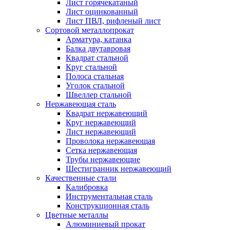
Лист горячекатаный
Лист оцинкованный
Лист ПВЛ, рифленый лист
Сортовой металлопрокат
Арматура, катанка
Балка двутавровая
Квадрат стальной
Круг стальной
Полоса стальная
Уголок стальной
Швеллер стальной
Нержавеющая сталь
Квадрат нержавеющий
Круг нержавеющий
Лист нержавеющий
Проволока нержавеющая
Сетка нержавеющая
Трубы нержавеющие
Шестигранник нержавеющий
Качественные стали
Калибровка
Инструментальная сталь
Конструкционная сталь
Цветные металлы
Алюминиевый прокат