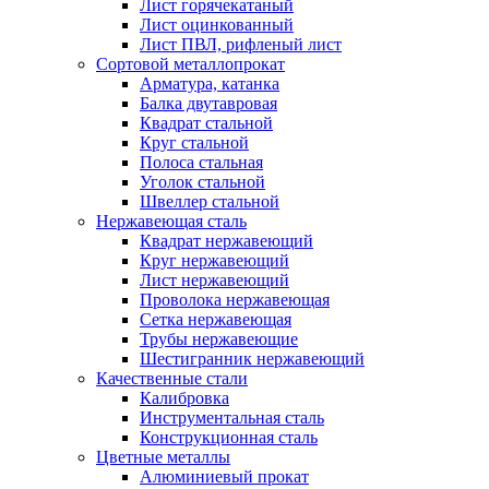
Лист горячекатаный
Лист оцинкованный
Лист ПВЛ, рифленый лист
Сортовой металлопрокат
Арматура, катанка
Балка двутавровая
Квадрат стальной
Круг стальной
Полоса стальная
Уголок стальной
Швеллер стальной
Нержавеющая сталь
Квадрат нержавеющий
Круг нержавеющий
Лист нержавеющий
Проволока нержавеющая
Сетка нержавеющая
Трубы нержавеющие
Шестигранник нержавеющий
Качественные стали
Калибровка
Инструментальная сталь
Конструкционная сталь
Цветные металлы
Алюминиевый прокат