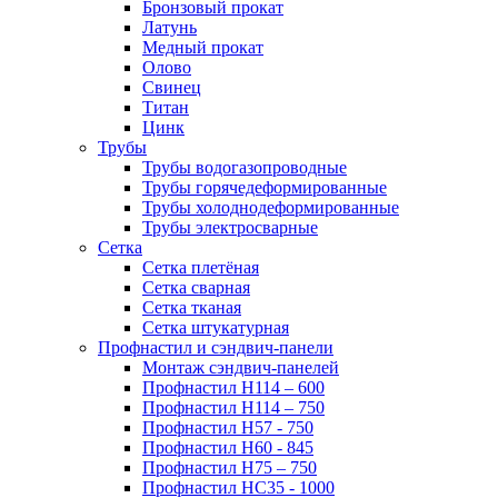
Бронзовый прокат
Латунь
Медный прокат
Олово
Свинец
Титан
Цинк
Трубы
Трубы водогазопроводные
Трубы горячедеформированные
Трубы холоднодеформированные
Трубы электросварные
Сетка
Сетка плетёная
Сетка сварная
Сетка тканая
Сетка штукатурная
Профнастил и сэндвич-панели
Монтаж сэндвич-панелей
Профнастил Н114 – 600
Профнастил Н114 – 750
Профнастил Н57 - 750
Профнастил Н60 - 845
Профнастил Н75 – 750
Профнастил НС35 - 1000