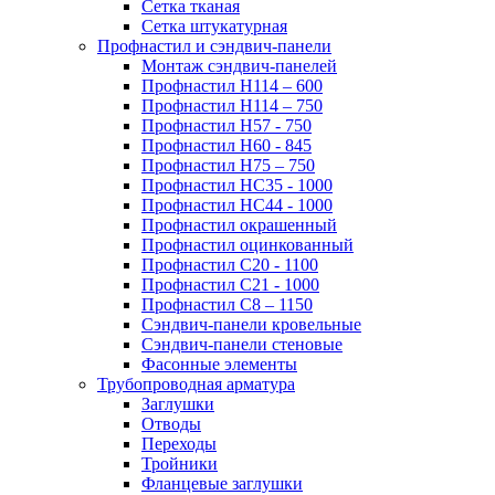
Сетка тканая
Сетка штукатурная
Профнастил и сэндвич-панели
Монтаж сэндвич-панелей
Профнастил Н114 – 600
Профнастил Н114 – 750
Профнастил Н57 - 750
Профнастил Н60 - 845
Профнастил Н75 – 750
Профнастил НС35 - 1000
Профнастил НС44 - 1000
Профнастил окрашенный
Профнастил оцинкованный
Профнастил С20 - 1100
Профнастил С21 - 1000
Профнастил С8 – 1150
Сэндвич-панели кровельные
Сэндвич-панели стеновые
Фасонные элементы
Трубопроводная арматура
Заглушки
Отводы
Переходы
Тройники
Фланцевые заглушки