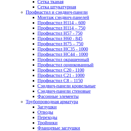
Сетка тканая
Сетка штукатурная
Профнастил и сэндвич-панели
Монтаж сэндвич-панелей
Профнастил Н114 – 600
Профнастил Н114 – 750
Профнастил Н57 - 750
Профнастил Н60 - 845
Профнастил Н75 – 750
Профнастил НС35 - 1000
Профнастил НС44 - 1000
Профнастил окрашенный
Профнастил оцинкованный
Профнастил С20 - 1100
Профнастил С21 - 1000
Профнастил С8 – 1150
Сэндвич-панели кровельные
Сэндвич-панели стеновые
Фасонные элементы
Трубопроводная арматура
Заглушки
Отводы
Переходы
Тройники
Фланцевые заглушки