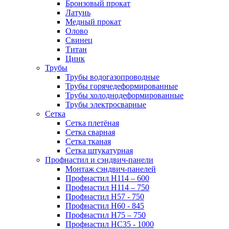
Бронзовый прокат
Латунь
Медный прокат
Олово
Свинец
Титан
Цинк
Трубы
Трубы водогазопроводные
Трубы горячедеформированные
Трубы холоднодеформированные
Трубы электросварные
Сетка
Сетка плетёная
Сетка сварная
Сетка тканая
Сетка штукатурная
Профнастил и сэндвич-панели
Монтаж сэндвич-панелей
Профнастил Н114 – 600
Профнастил Н114 – 750
Профнастил Н57 - 750
Профнастил Н60 - 845
Профнастил Н75 – 750
Профнастил НС35 - 1000