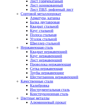
Лист горячекатаный
Лист оцинкованный
Лист ПВЛ, рифленый лист
Сортовой металлопрокат
Арматура, катанка
Балка двутавровая
Квадрат стальной
Круг стальной
Полоса стальная
Уголок стальной
Швеллер стальной
Нержавеющая сталь
Квадрат нержавеющий
Круг нержавеющий
Лист нержавеющий
Проволока нержавеющая
Сетка нержавеющая
Трубы нержавеющие
Шестигранник нержавеющий
Качественные стали
Калибровка
Инструментальная сталь
Конструкционная сталь
Цветные металлы
Алюминиевый прокат