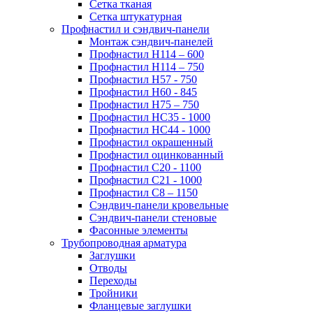
Сетка тканая
Сетка штукатурная
Профнастил и сэндвич-панели
Монтаж сэндвич-панелей
Профнастил Н114 – 600
Профнастил Н114 – 750
Профнастил Н57 - 750
Профнастил Н60 - 845
Профнастил Н75 – 750
Профнастил НС35 - 1000
Профнастил НС44 - 1000
Профнастил окрашенный
Профнастил оцинкованный
Профнастил С20 - 1100
Профнастил С21 - 1000
Профнастил С8 – 1150
Сэндвич-панели кровельные
Сэндвич-панели стеновые
Фасонные элементы
Трубопроводная арматура
Заглушки
Отводы
Переходы
Тройники
Фланцевые заглушки