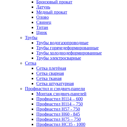
Бронзовый прокат
Латунь
Медный прокат
Олово
Свинец
Титан
Цинк
Трубы
Трубы водогазопроводные
Трубы горячедеформированные
Трубы холоднодеформированные
Трубы электросварные
Сетка
Сетка плетёная
Сетка сварная
Сетка тканая
Сетка штукатурная
Профнастил и сэндвич-панели
Монтаж сэндвич-панелей
Профнастил Н114 – 600
Профнастил Н114 – 750
Профнастил Н57 - 750
Профнастил Н60 - 845
Профнастил Н75 – 750
Профнастил НС35 - 1000