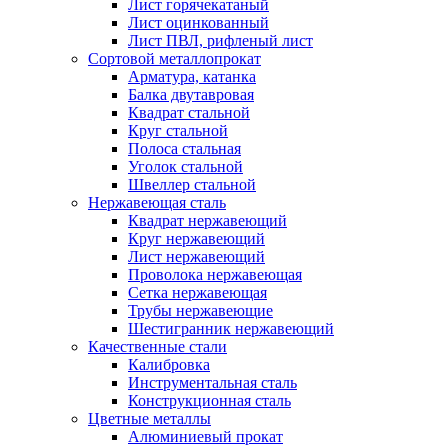
Лист горячекатаный
Лист оцинкованный
Лист ПВЛ, рифленый лист
Сортовой металлопрокат
Арматура, катанка
Балка двутавровая
Квадрат стальной
Круг стальной
Полоса стальная
Уголок стальной
Швеллер стальной
Нержавеющая сталь
Квадрат нержавеющий
Круг нержавеющий
Лист нержавеющий
Проволока нержавеющая
Сетка нержавеющая
Трубы нержавеющие
Шестигранник нержавеющий
Качественные стали
Калибровка
Инструментальная сталь
Конструкционная сталь
Цветные металлы
Алюминиевый прокат