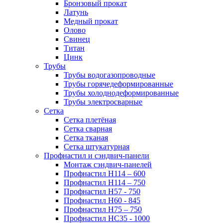
Бронзовый прокат
Латунь
Медный прокат
Олово
Свинец
Титан
Цинк
Трубы
Трубы водогазопроводные
Трубы горячедеформированные
Трубы холоднодеформированные
Трубы электросварные
Сетка
Сетка плетёная
Сетка сварная
Сетка тканая
Сетка штукатурная
Профнастил и сэндвич-панели
Монтаж сэндвич-панелей
Профнастил Н114 – 600
Профнастил Н114 – 750
Профнастил Н57 - 750
Профнастил Н60 - 845
Профнастил Н75 – 750
Профнастил НС35 - 1000