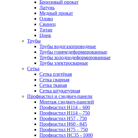
Бронзовый прокат
Латунь
Медный прокат
Олово
Свинец
Титан
Цинк
Трубы
Трубы водогазопроводные
Трубы горячедеформированные
Трубы холоднодеформированные
Трубы электросварные
Сетка
Сетка плетёная
Сетка сварная
Сетка тканая
Сетка штукатурная
Профнастил и сэндвич-панели
Монтаж сэндвич-панелей
Профнастил Н114 – 600
Профнастил Н114 – 750
Профнастил Н57 - 750
Профнастил Н60 - 845
Профнастил Н75 – 750
Профнастил НС35 - 1000