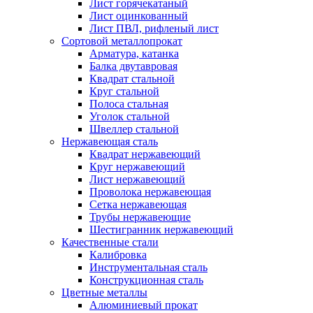
Лист горячекатаный
Лист оцинкованный
Лист ПВЛ, рифленый лист
Сортовой металлопрокат
Арматура, катанка
Балка двутавровая
Квадрат стальной
Круг стальной
Полоса стальная
Уголок стальной
Швеллер стальной
Нержавеющая сталь
Квадрат нержавеющий
Круг нержавеющий
Лист нержавеющий
Проволока нержавеющая
Сетка нержавеющая
Трубы нержавеющие
Шестигранник нержавеющий
Качественные стали
Калибровка
Инструментальная сталь
Конструкционная сталь
Цветные металлы
Алюминиевый прокат