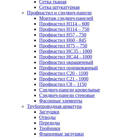
Сетка тканая
Сетка штукатурная
Профнастил и сэндвич-панели
Монтаж сэндвич-панелей
Профнастил Н114 – 600
Профнастил Н114 – 750
Профнастил Н57 - 750
Профнастил Н60 - 845
Профнастил Н75 – 750
Профнастил НС35 - 1000
Профнастил НС44 - 1000
Профнастил окрашенный
Профнастил оцинкованный
Профнастил С20 - 1100
Профнастил С21 - 1000
Профнастил С8 – 1150
Сэндвич-панели кровельные
Сэндвич-панели стеновые
Фасонные элементы
Трубопроводная арматура
Заглушки
Отводы
Переходы
Тройники
Фланцевые заглушки