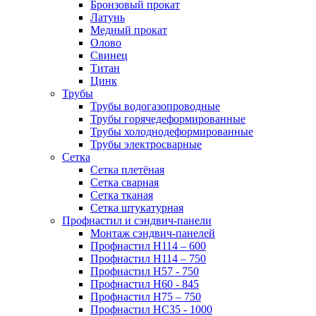
Бронзовый прокат
Латунь
Медный прокат
Олово
Свинец
Титан
Цинк
Трубы
Трубы водогазопроводные
Трубы горячедеформированные
Трубы холоднодеформированные
Трубы электросварные
Сетка
Сетка плетёная
Сетка сварная
Сетка тканая
Сетка штукатурная
Профнастил и сэндвич-панели
Монтаж сэндвич-панелей
Профнастил Н114 – 600
Профнастил Н114 – 750
Профнастил Н57 - 750
Профнастил Н60 - 845
Профнастил Н75 – 750
Профнастил НС35 - 1000