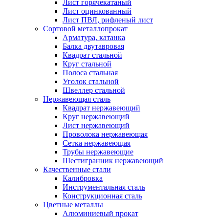
Лист горячекатаный
Лист оцинкованный
Лист ПВЛ, рифленый лист
Сортовой металлопрокат
Арматура, катанка
Балка двутавровая
Квадрат стальной
Круг стальной
Полоса стальная
Уголок стальной
Швеллер стальной
Нержавеющая сталь
Квадрат нержавеющий
Круг нержавеющий
Лист нержавеющий
Проволока нержавеющая
Сетка нержавеющая
Трубы нержавеющие
Шестигранник нержавеющий
Качественные стали
Калибровка
Инструментальная сталь
Конструкционная сталь
Цветные металлы
Алюминиевый прокат