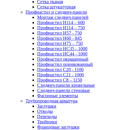
Сетка тканая
Сетка штукатурная
Профнастил и сэндвич-панели
Монтаж сэндвич-панелей
Профнастил Н114 – 600
Профнастил Н114 – 750
Профнастил Н57 - 750
Профнастил Н60 - 845
Профнастил Н75 – 750
Профнастил НС35 - 1000
Профнастил НС44 - 1000
Профнастил окрашенный
Профнастил оцинкованный
Профнастил С20 - 1100
Профнастил С21 - 1000
Профнастил С8 – 1150
Сэндвич-панели кровельные
Сэндвич-панели стеновые
Фасонные элементы
Трубопроводная арматура
Заглушки
Отводы
Переходы
Тройники
Фланцевые заглушки