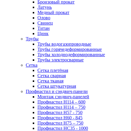
Бронзовый прокат
Латунь
Медный прокат
Олово
Свинец
Титан
Цинк
Трубы
Трубы водогазопроводные
Трубы горячедеформированные
Трубы холоднодеформированные
Трубы электросварные
Сетка
Сетка плетёная
Сетка сварная
Сетка тканая
Сетка штукатурная
Профнастил и сэндвич-панели
Монтаж сэндвич-панелей
Профнастил Н114 – 600
Профнастил Н114 – 750
Профнастил Н57 - 750
Профнастил Н60 - 845
Профнастил Н75 – 750
Профнастил НС35 - 1000