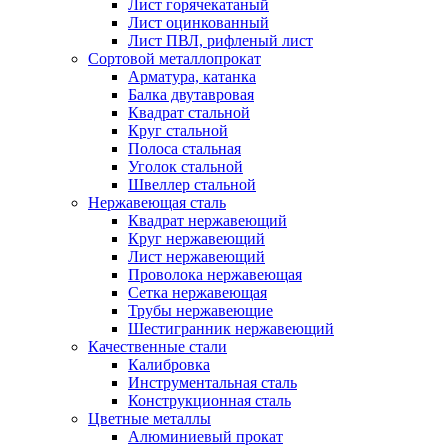
Лист горячекатаный
Лист оцинкованный
Лист ПВЛ, рифленый лист
Сортовой металлопрокат
Арматура, катанка
Балка двутавровая
Квадрат стальной
Круг стальной
Полоса стальная
Уголок стальной
Швеллер стальной
Нержавеющая сталь
Квадрат нержавеющий
Круг нержавеющий
Лист нержавеющий
Проволока нержавеющая
Сетка нержавеющая
Трубы нержавеющие
Шестигранник нержавеющий
Качественные стали
Калибровка
Инструментальная сталь
Конструкционная сталь
Цветные металлы
Алюминиевый прокат