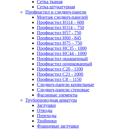
Сетка тканая
Сетка штукатурная
Профнастил и сэндвич-панели
Монтаж сэндвич-панелей
Профнастил Н114 – 600
Профнастил Н114 – 750
Профнастил Н57 - 750
Профнастил Н60 - 845
Профнастил Н75 – 750
Профнастил НС35 - 1000
Профнастил НС44 - 1000
Профнастил окрашенный
Профнастил оцинкованный
Профнастил С20 - 1100
Профнастил С21 - 1000
Профнастил С8 – 1150
Сэндвич-панели кровельные
Сэндвич-панели стеновые
Фасонные элементы
Трубопроводная арматура
Заглушки
Отводы
Переходы
Тройники
Фланцевые заглушки