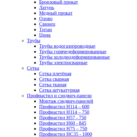
Бронзовый прокат
Латунь
Медный прокат
Олово
Свинец
Титан
Цинк
Трубы
Трубы водогазопроводные
Трубы горячедеформированные
Трубы холоднодеформированные
Трубы электросварные
Сетка
Сетка плетёная
Сетка сварная
Сетка тканая
Сетка штукатурная
Профнастил и сэндвич-панели
Монтаж сэндвич-панелей
Профнастил Н114 – 600
Профнастил Н114 – 750
Профнастил Н57 - 750
Профнастил Н60 - 845
Профнастил Н75 – 750
Профнастил НС35 - 1000