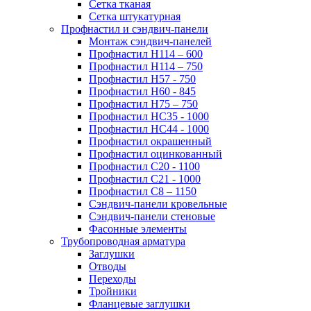
Сетка тканая
Сетка штукатурная
Профнастил и сэндвич-панели
Монтаж сэндвич-панелей
Профнастил Н114 – 600
Профнастил Н114 – 750
Профнастил Н57 - 750
Профнастил Н60 - 845
Профнастил Н75 – 750
Профнастил НС35 - 1000
Профнастил НС44 - 1000
Профнастил окрашенный
Профнастил оцинкованный
Профнастил С20 - 1100
Профнастил С21 - 1000
Профнастил С8 – 1150
Сэндвич-панели кровельные
Сэндвич-панели стеновые
Фасонные элементы
Трубопроводная арматура
Заглушки
Отводы
Переходы
Тройники
Фланцевые заглушки