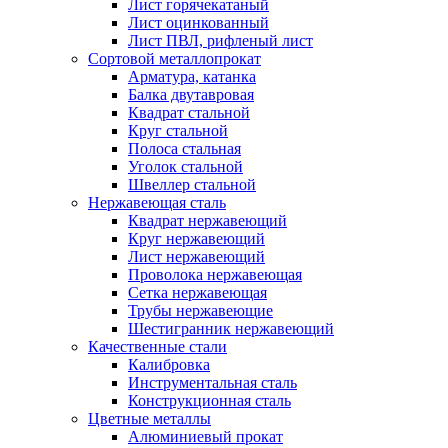
Лист горячекатаный
Лист оцинкованный
Лист ПВЛ, рифленый лист
Сортовой металлопрокат
Арматура, катанка
Балка двутавровая
Квадрат стальной
Круг стальной
Полоса стальная
Уголок стальной
Швеллер стальной
Нержавеющая сталь
Квадрат нержавеющий
Круг нержавеющий
Лист нержавеющий
Проволока нержавеющая
Сетка нержавеющая
Трубы нержавеющие
Шестигранник нержавеющий
Качественные стали
Калибровка
Инструментальная сталь
Конструкционная сталь
Цветные металлы
Алюминиевый прокат