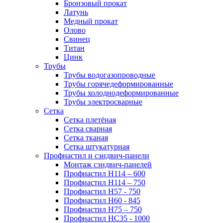
Бронзовый прокат
Латунь
Медный прокат
Олово
Свинец
Титан
Цинк
Трубы
Трубы водогазопроводные
Трубы горячедеформированные
Трубы холоднодеформированные
Трубы электросварные
Сетка
Сетка плетёная
Сетка сварная
Сетка тканая
Сетка штукатурная
Профнастил и сэндвич-панели
Монтаж сэндвич-панелей
Профнастил Н114 – 600
Профнастил Н114 – 750
Профнастил Н57 - 750
Профнастил Н60 - 845
Профнастил Н75 – 750
Профнастил НС35 - 1000