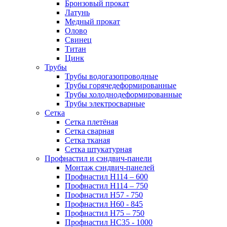
Бронзовый прокат
Латунь
Медный прокат
Олово
Свинец
Титан
Цинк
Трубы
Трубы водогазопроводные
Трубы горячедеформированные
Трубы холоднодеформированные
Трубы электросварные
Сетка
Сетка плетёная
Сетка сварная
Сетка тканая
Сетка штукатурная
Профнастил и сэндвич-панели
Монтаж сэндвич-панелей
Профнастил Н114 – 600
Профнастил Н114 – 750
Профнастил Н57 - 750
Профнастил Н60 - 845
Профнастил Н75 – 750
Профнастил НС35 - 1000