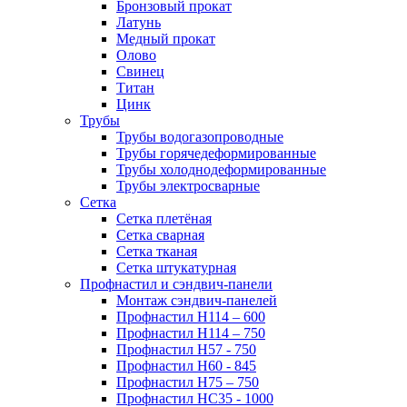
Бронзовый прокат
Латунь
Медный прокат
Олово
Свинец
Титан
Цинк
Трубы
Трубы водогазопроводные
Трубы горячедеформированные
Трубы холоднодеформированные
Трубы электросварные
Сетка
Сетка плетёная
Сетка сварная
Сетка тканая
Сетка штукатурная
Профнастил и сэндвич-панели
Монтаж сэндвич-панелей
Профнастил Н114 – 600
Профнастил Н114 – 750
Профнастил Н57 - 750
Профнастил Н60 - 845
Профнастил Н75 – 750
Профнастил НС35 - 1000