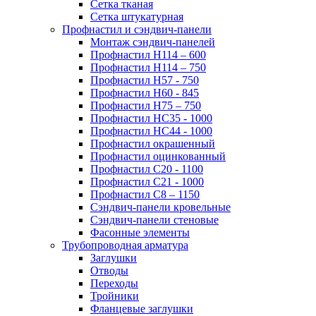
Сетка тканая
Сетка штукатурная
Профнастил и сэндвич-панели
Монтаж сэндвич-панелей
Профнастил Н114 – 600
Профнастил Н114 – 750
Профнастил Н57 - 750
Профнастил Н60 - 845
Профнастил Н75 – 750
Профнастил НС35 - 1000
Профнастил НС44 - 1000
Профнастил окрашенный
Профнастил оцинкованный
Профнастил С20 - 1100
Профнастил С21 - 1000
Профнастил С8 – 1150
Сэндвич-панели кровельные
Сэндвич-панели стеновые
Фасонные элементы
Трубопроводная арматура
Заглушки
Отводы
Переходы
Тройники
Фланцевые заглушки