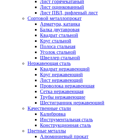
Лист горячекатаный
Лист оцинкованный
Лист ПВЛ, рифленый лист
Сортовой металлопрокат
Арматура, катанка
Балка двутавровая
Квадрат стальной
Круг стальной
Полоса стальная
Уголок стальной
Швеллер стальной
Нержавеющая сталь
Квадрат нержавеющий
Круг нержавеющий
Лист нержавеющий
Проволока нержавеющая
Сетка нержавеющая
Трубы нержавеющие
Шестигранник нержавеющий
Качественные стали
Калибровка
Инструментальная сталь
Конструкционная сталь
Цветные металлы
Алюминиевый прокат