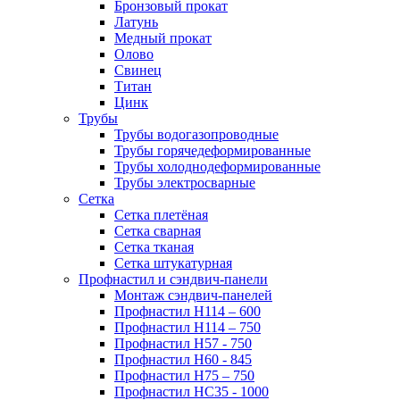
Бронзовый прокат
Латунь
Медный прокат
Олово
Свинец
Титан
Цинк
Трубы
Трубы водогазопроводные
Трубы горячедеформированные
Трубы холоднодеформированные
Трубы электросварные
Сетка
Сетка плетёная
Сетка сварная
Сетка тканая
Сетка штукатурная
Профнастил и сэндвич-панели
Монтаж сэндвич-панелей
Профнастил Н114 – 600
Профнастил Н114 – 750
Профнастил Н57 - 750
Профнастил Н60 - 845
Профнастил Н75 – 750
Профнастил НС35 - 1000