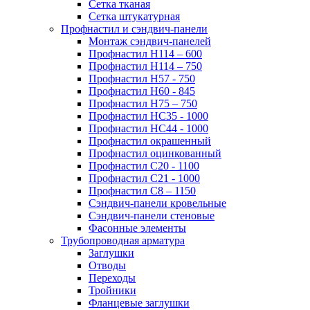
Сетка тканая
Сетка штукатурная
Профнастил и сэндвич-панели
Монтаж сэндвич-панелей
Профнастил Н114 – 600
Профнастил Н114 – 750
Профнастил Н57 - 750
Профнастил Н60 - 845
Профнастил Н75 – 750
Профнастил НС35 - 1000
Профнастил НС44 - 1000
Профнастил окрашенный
Профнастил оцинкованный
Профнастил С20 - 1100
Профнастил С21 - 1000
Профнастил С8 – 1150
Сэндвич-панели кровельные
Сэндвич-панели стеновые
Фасонные элементы
Трубопроводная арматура
Заглушки
Отводы
Переходы
Тройники
Фланцевые заглушки