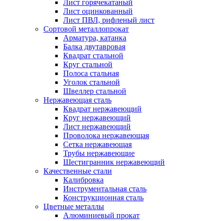
Лист горячекатаный
Лист оцинкованный
Лист ПВЛ, рифленый лист
Сортовой металлопрокат
Арматура, катанка
Балка двутавровая
Квадрат стальной
Круг стальной
Полоса стальная
Уголок стальной
Швеллер стальной
Нержавеющая сталь
Квадрат нержавеющий
Круг нержавеющий
Лист нержавеющий
Проволока нержавеющая
Сетка нержавеющая
Трубы нержавеющие
Шестигранник нержавеющий
Качественные стали
Калибровка
Инструментальная сталь
Конструкционная сталь
Цветные металлы
Алюминиевый прокат