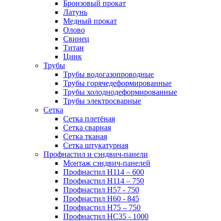
Бронзовый прокат
Латунь
Медный прокат
Олово
Свинец
Титан
Цинк
Трубы
Трубы водогазопроводные
Трубы горячедеформированные
Трубы холоднодеформированные
Трубы электросварные
Сетка
Сетка плетёная
Сетка сварная
Сетка тканая
Сетка штукатурная
Профнастил и сэндвич-панели
Монтаж сэндвич-панелей
Профнастил Н114 – 600
Профнастил Н114 – 750
Профнастил Н57 - 750
Профнастил Н60 - 845
Профнастил Н75 – 750
Профнастил НС35 - 1000