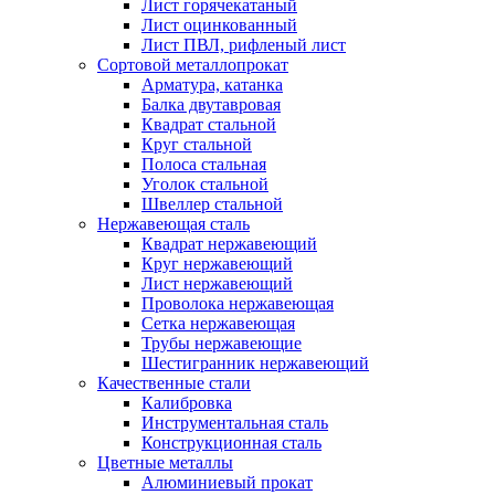
Лист горячекатаный
Лист оцинкованный
Лист ПВЛ, рифленый лист
Сортовой металлопрокат
Арматура, катанка
Балка двутавровая
Квадрат стальной
Круг стальной
Полоса стальная
Уголок стальной
Швеллер стальной
Нержавеющая сталь
Квадрат нержавеющий
Круг нержавеющий
Лист нержавеющий
Проволока нержавеющая
Сетка нержавеющая
Трубы нержавеющие
Шестигранник нержавеющий
Качественные стали
Калибровка
Инструментальная сталь
Конструкционная сталь
Цветные металлы
Алюминиевый прокат