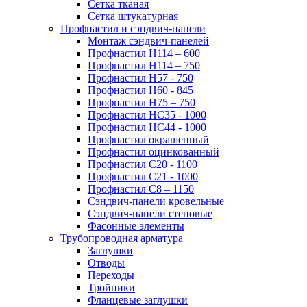
Сетка тканая
Сетка штукатурная
Профнастил и сэндвич-панели
Монтаж сэндвич-панелей
Профнастил Н114 – 600
Профнастил Н114 – 750
Профнастил Н57 - 750
Профнастил Н60 - 845
Профнастил Н75 – 750
Профнастил НС35 - 1000
Профнастил НС44 - 1000
Профнастил окрашенный
Профнастил оцинкованный
Профнастил С20 - 1100
Профнастил С21 - 1000
Профнастил С8 – 1150
Сэндвич-панели кровельные
Сэндвич-панели стеновые
Фасонные элементы
Трубопроводная арматура
Заглушки
Отводы
Переходы
Тройники
Фланцевые заглушки