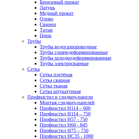
Бронзовый прокат
Латунь
Медный прокат
Олово
Свинец
Титан
Цинк
Трубы
Трубы водогазопроводные
Трубы горячедеформированные
Трубы холоднодеформированные
Трубы электросварные
Сетка
Сетка плетёная
Сетка сварная
Сетка тканая
Сетка штукатурная
Профнастил и сэндвич-панели
Монтаж сэндвич-панелей
Профнастил Н114 – 600
Профнастил Н114 – 750
Профнастил Н57 - 750
Профнастил Н60 - 845
Профнастил Н75 – 750
Профнастил НС35 - 1000