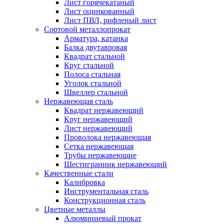
Лист горячекатаный
Лист оцинкованный
Лист ПВЛ, рифленый лист
Сортовой металлопрокат
Арматура, катанка
Балка двутавровая
Квадрат стальной
Круг стальной
Полоса стальная
Уголок стальной
Швеллер стальной
Нержавеющая сталь
Квадрат нержавеющий
Круг нержавеющий
Лист нержавеющий
Проволока нержавеющая
Сетка нержавеющая
Трубы нержавеющие
Шестигранник нержавеющий
Качественные стали
Калибровка
Инструментальная сталь
Конструкционная сталь
Цветные металлы
Алюминиевый прокат