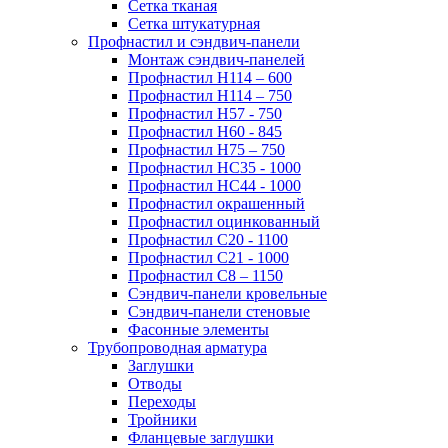
Сетка тканая
Сетка штукатурная
Профнастил и сэндвич-панели
Монтаж сэндвич-панелей
Профнастил Н114 – 600
Профнастил Н114 – 750
Профнастил Н57 - 750
Профнастил Н60 - 845
Профнастил Н75 – 750
Профнастил НС35 - 1000
Профнастил НС44 - 1000
Профнастил окрашенный
Профнастил оцинкованный
Профнастил С20 - 1100
Профнастил С21 - 1000
Профнастил С8 – 1150
Сэндвич-панели кровельные
Сэндвич-панели стеновые
Фасонные элементы
Трубопроводная арматура
Заглушки
Отводы
Переходы
Тройники
Фланцевые заглушки