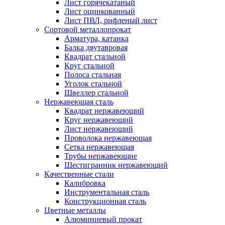
Лист горячекатаный
Лист оцинкованный
Лист ПВЛ, рифленый лист
Сортовой металлопрокат
Арматура, катанка
Балка двутавровая
Квадрат стальной
Круг стальной
Полоса стальная
Уголок стальной
Швеллер стальной
Нержавеющая сталь
Квадрат нержавеющий
Круг нержавеющий
Лист нержавеющий
Проволока нержавеющая
Сетка нержавеющая
Трубы нержавеющие
Шестигранник нержавеющий
Качественные стали
Калибровка
Инструментальная сталь
Конструкционная сталь
Цветные металлы
Алюминиевый прокат