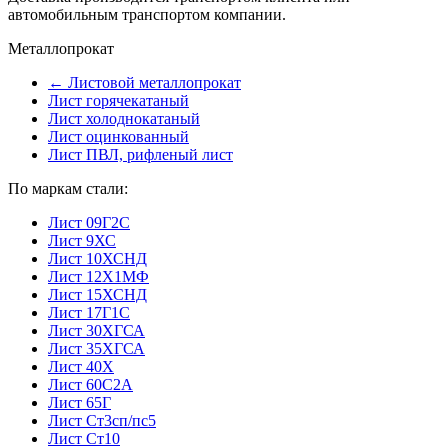
автомобильным транспортом компании.
Металлопрокат
← Листовой металлопрокат
Лист горячекатаный
Лист холоднокатаный
Лист оцинкованный
Лист ПВЛ, рифленый лист
По маркам стали:
Лист 09Г2С
Лист 9ХС
Лист 10ХСНД
Лист 12Х1МФ
Лист 15ХСНД
Лист 17Г1С
Лист 30ХГСА
Лист 35ХГСА
Лист 40Х
Лист 60С2А
Лист 65Г
Лист Ст3сп/пс5
Лист Ст10