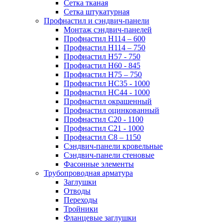
Сетка тканая
Сетка штукатурная
Профнастил и сэндвич-панели
Монтаж сэндвич-панелей
Профнастил Н114 – 600
Профнастил Н114 – 750
Профнастил Н57 - 750
Профнастил Н60 - 845
Профнастил Н75 – 750
Профнастил НС35 - 1000
Профнастил НС44 - 1000
Профнастил окрашенный
Профнастил оцинкованный
Профнастил С20 - 1100
Профнастил С21 - 1000
Профнастил С8 – 1150
Сэндвич-панели кровельные
Сэндвич-панели стеновые
Фасонные элементы
Трубопроводная арматура
Заглушки
Отводы
Переходы
Тройники
Фланцевые заглушки