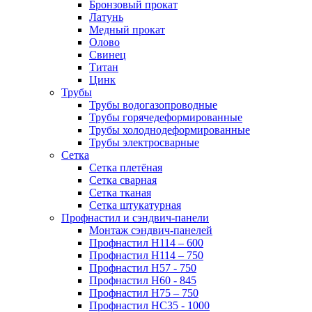
Бронзовый прокат
Латунь
Медный прокат
Олово
Свинец
Титан
Цинк
Трубы
Трубы водогазопроводные
Трубы горячедеформированные
Трубы холоднодеформированные
Трубы электросварные
Сетка
Сетка плетёная
Сетка сварная
Сетка тканая
Сетка штукатурная
Профнастил и сэндвич-панели
Монтаж сэндвич-панелей
Профнастил Н114 – 600
Профнастил Н114 – 750
Профнастил Н57 - 750
Профнастил Н60 - 845
Профнастил Н75 – 750
Профнастил НС35 - 1000