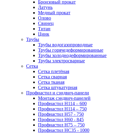
Бронзовый прокат
Латунь
Медный прокат
Олово
Свинец
Титан
Цинк
Трубы
Трубы водогазопроводные
Трубы горячедеформированные
Трубы холоднодеформированные
Трубы электросварные
Сетка
Сетка плетёная
Сетка сварная
Сетка тканая
Сетка штукатурная
Профнастил и сэндвич-панели
Монтаж сэндвич-панелей
Профнастил Н114 – 600
Профнастил Н114 – 750
Профнастил Н57 - 750
Профнастил Н60 - 845
Профнастил Н75 – 750
Профнастил НС35 - 1000