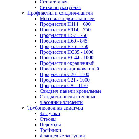
Сетка тканая
Сетка штукатурная
Профнастил и сэндвич-панели
Монтаж сэндвич-панелей
Профнастил Н114 – 600
Профнастил Н114 – 750
Профнастил Н57 - 750
Профнастил Н60 - 845
Профнастил Н75 – 750
Профнастил НС35 - 1000
Профнастил НС44 - 1000
Профнастил окрашенный
Профнастил оцинкованный
Профнастил С20 - 1100
Профнастил С21 - 1000
Профнастил С8 – 1150
Сэндвич-панели кровельные
Сэндвич-панели стеновые
Фасонные элементы
Трубопроводная арматура
Заглушки
Отводы
Переходы
Тройники
Фланцевые заглушки