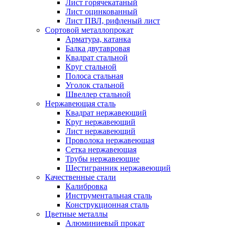
Лист горячекатаный
Лист оцинкованный
Лист ПВЛ, рифленый лист
Сортовой металлопрокат
Арматура, катанка
Балка двутавровая
Квадрат стальной
Круг стальной
Полоса стальная
Уголок стальной
Швеллер стальной
Нержавеющая сталь
Квадрат нержавеющий
Круг нержавеющий
Лист нержавеющий
Проволока нержавеющая
Сетка нержавеющая
Трубы нержавеющие
Шестигранник нержавеющий
Качественные стали
Калибровка
Инструментальная сталь
Конструкционная сталь
Цветные металлы
Алюминиевый прокат