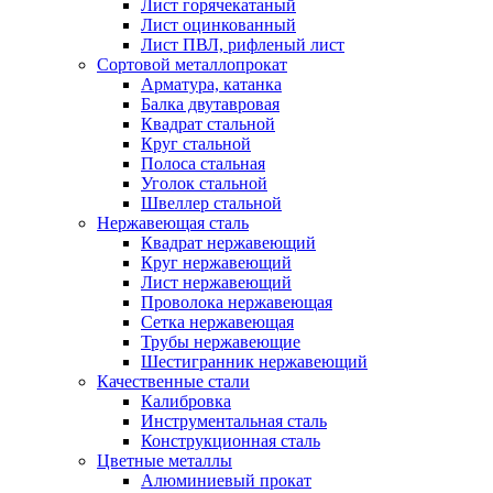
Лист горячекатаный
Лист оцинкованный
Лист ПВЛ, рифленый лист
Сортовой металлопрокат
Арматура, катанка
Балка двутавровая
Квадрат стальной
Круг стальной
Полоса стальная
Уголок стальной
Швеллер стальной
Нержавеющая сталь
Квадрат нержавеющий
Круг нержавеющий
Лист нержавеющий
Проволока нержавеющая
Сетка нержавеющая
Трубы нержавеющие
Шестигранник нержавеющий
Качественные стали
Калибровка
Инструментальная сталь
Конструкционная сталь
Цветные металлы
Алюминиевый прокат