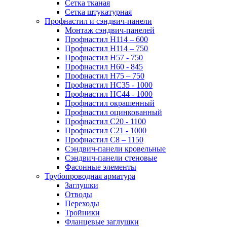
Сетка тканая
Сетка штукатурная
Профнастил и сэндвич-панели
Монтаж сэндвич-панелей
Профнастил Н114 – 600
Профнастил Н114 – 750
Профнастил Н57 - 750
Профнастил Н60 - 845
Профнастил Н75 – 750
Профнастил НС35 - 1000
Профнастил НС44 - 1000
Профнастил окрашенный
Профнастил оцинкованный
Профнастил С20 - 1100
Профнастил С21 - 1000
Профнастил С8 – 1150
Сэндвич-панели кровельные
Сэндвич-панели стеновые
Фасонные элементы
Трубопроводная арматура
Заглушки
Отводы
Переходы
Тройники
Фланцевые заглушки