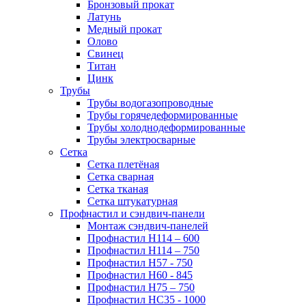
Бронзовый прокат
Латунь
Медный прокат
Олово
Свинец
Титан
Цинк
Трубы
Трубы водогазопроводные
Трубы горячедеформированные
Трубы холоднодеформированные
Трубы электросварные
Сетка
Сетка плетёная
Сетка сварная
Сетка тканая
Сетка штукатурная
Профнастил и сэндвич-панели
Монтаж сэндвич-панелей
Профнастил Н114 – 600
Профнастил Н114 – 750
Профнастил Н57 - 750
Профнастил Н60 - 845
Профнастил Н75 – 750
Профнастил НС35 - 1000