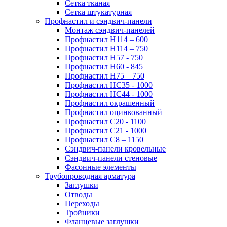
Сетка тканая
Сетка штукатурная
Профнастил и сэндвич-панели
Монтаж сэндвич-панелей
Профнастил Н114 – 600
Профнастил Н114 – 750
Профнастил Н57 - 750
Профнастил Н60 - 845
Профнастил Н75 – 750
Профнастил НС35 - 1000
Профнастил НС44 - 1000
Профнастил окрашенный
Профнастил оцинкованный
Профнастил С20 - 1100
Профнастил С21 - 1000
Профнастил С8 – 1150
Сэндвич-панели кровельные
Сэндвич-панели стеновые
Фасонные элементы
Трубопроводная арматура
Заглушки
Отводы
Переходы
Тройники
Фланцевые заглушки