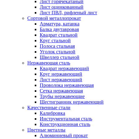
Лист горячекатаный
Лист оцинкованный
Лист ПВЛ, рифленый лист
Сортовой металлопрокат
Арматура, катанка
Балка двутавровая
Квадрат стальной
Круг стальной
Полоса стальная
Уголок стальной
Швеллер стальной
Нержавеющая сталь
Квадрат нержавеющий
Круг нержавеющий
Лист нержавеющий
Проволока нержавеющая
Сетка нержавеющая
Трубы нержавеющие
Шестигранник нержавеющий
Качественные стали
Калибровка
Инструментальная сталь
Конструкционная сталь
Цветные металлы
Алюминиевый прокат