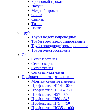
Бронзовый прокат
Латунь
Медный прокат
Олово
Свинец
Титан
Цинк
Трубы
Трубы водогазопроводные
Трубы горячедеформированные
Трубы холоднодеформированные
Трубы электросварные
Сетка
Сетка плетёная
Сетка сварная
Сетка тканая
Сетка штукатурная
Профнастил и сэндвич-панели
Монтаж сэндвич-панелей
Профнастил Н114 – 600
Профнастил Н114 – 750
Профнастил Н57 - 750
Профнастил Н60 - 845
Профнастил Н75 – 750
Профнастил НС35 - 1000