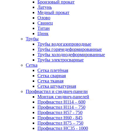
Бронзовый прокат
Латунь
Медный прокат
Олово
Свинец
Титан
Цинк
Трубы
Трубы водогазопроводные
Трубы горячедеформированные
Трубы холоднодеформированные
Трубы электросварные
Сетка
Сетка плетёная
Сетка сварная
Сетка тканая
Сетка штукатурная
Профнастил и сэндвич-панели
Монтаж сэндвич-панелей
Профнастил Н114 – 600
Профнастил Н114 – 750
Профнастил Н57 - 750
Профнастил Н60 - 845
Профнастил Н75 – 750
Профнастил НС35 - 1000