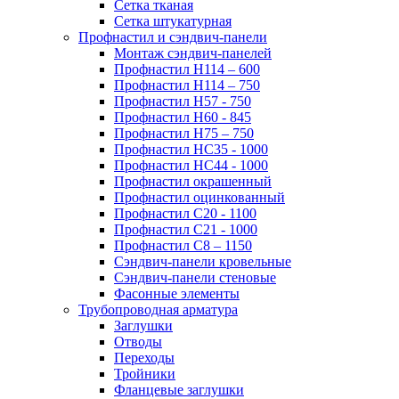
Сетка тканая
Сетка штукатурная
Профнастил и сэндвич-панели
Монтаж сэндвич-панелей
Профнастил Н114 – 600
Профнастил Н114 – 750
Профнастил Н57 - 750
Профнастил Н60 - 845
Профнастил Н75 – 750
Профнастил НС35 - 1000
Профнастил НС44 - 1000
Профнастил окрашенный
Профнастил оцинкованный
Профнастил С20 - 1100
Профнастил С21 - 1000
Профнастил С8 – 1150
Сэндвич-панели кровельные
Сэндвич-панели стеновые
Фасонные элементы
Трубопроводная арматура
Заглушки
Отводы
Переходы
Тройники
Фланцевые заглушки