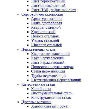
Лист горячекатаный
Лист оцинкованный
Лист ПВЛ, рифленый лист
Сортовой металлопрокат
Арматура, катанка
Балка двутавровая
Квадрат стальной
Круг стальной
Полоса стальная
Уголок стальной
Швеллер стальной
Нержавеющая сталь
Квадрат нержавеющий
Круг нержавеющий
Лист нержавеющий
Проволока нержавеющая
Сетка нержавеющая
Трубы нержавеющие
Шестигранник нержавеющий
Качественные стали
Калибровка
Инструментальная сталь
Конструкционная сталь
Цветные металлы
Алюминиевый прокат