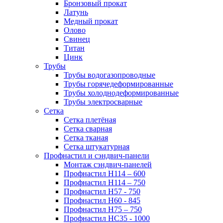
Бронзовый прокат
Латунь
Медный прокат
Олово
Свинец
Титан
Цинк
Трубы
Трубы водогазопроводные
Трубы горячедеформированные
Трубы холоднодеформированные
Трубы электросварные
Сетка
Сетка плетёная
Сетка сварная
Сетка тканая
Сетка штукатурная
Профнастил и сэндвич-панели
Монтаж сэндвич-панелей
Профнастил Н114 – 600
Профнастил Н114 – 750
Профнастил Н57 - 750
Профнастил Н60 - 845
Профнастил Н75 – 750
Профнастил НС35 - 1000