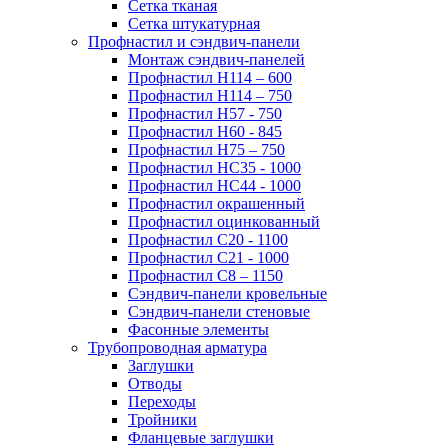
Сетка тканая
Сетка штукатурная
Профнастил и сэндвич-панели
Монтаж сэндвич-панелей
Профнастил Н114 – 600
Профнастил Н114 – 750
Профнастил Н57 - 750
Профнастил Н60 - 845
Профнастил Н75 – 750
Профнастил НС35 - 1000
Профнастил НС44 - 1000
Профнастил окрашенный
Профнастил оцинкованный
Профнастил С20 - 1100
Профнастил С21 - 1000
Профнастил С8 – 1150
Сэндвич-панели кровельные
Сэндвич-панели стеновые
Фасонные элементы
Трубопроводная арматура
Заглушки
Отводы
Переходы
Тройники
Фланцевые заглушки