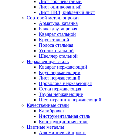
Лист горячекатаный
Лист оцинкованный
Лист ПВЛ, рифленый лист
Сортовой металлопрокат
Арматура, катанка
Балка двутавровая
Квадрат стальной
Круг стальной
Полоса стальная
Уголок стальной
Швеллер стальной
Нержавеющая сталь
Квадрат нержавеющий
Круг нержавеющий
Лист нержавеющий
Проволока нержавеющая
Сетка нержавеющая
Трубы нержавеющие
Шестигранник нержавеющий
Качественные стали
Калибровка
Инструментальная сталь
Конструкционная сталь
Цветные металлы
Алюминиевый прокат