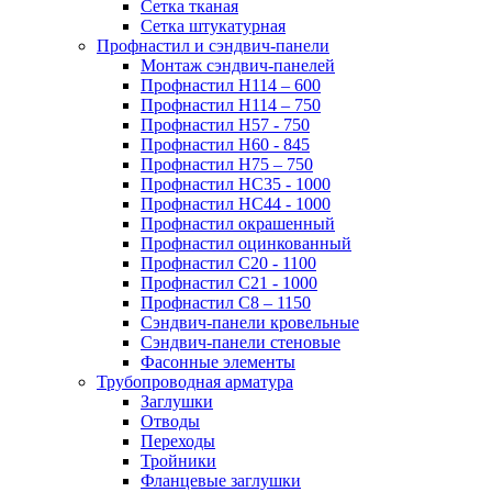
Сетка тканая
Сетка штукатурная
Профнастил и сэндвич-панели
Монтаж сэндвич-панелей
Профнастил Н114 – 600
Профнастил Н114 – 750
Профнастил Н57 - 750
Профнастил Н60 - 845
Профнастил Н75 – 750
Профнастил НС35 - 1000
Профнастил НС44 - 1000
Профнастил окрашенный
Профнастил оцинкованный
Профнастил С20 - 1100
Профнастил С21 - 1000
Профнастил С8 – 1150
Сэндвич-панели кровельные
Сэндвич-панели стеновые
Фасонные элементы
Трубопроводная арматура
Заглушки
Отводы
Переходы
Тройники
Фланцевые заглушки