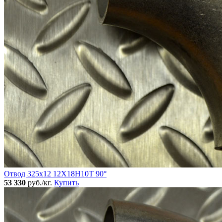
Отвод 325х12 12Х18Н10Т 90°
53 330
руб./кг.
Купить