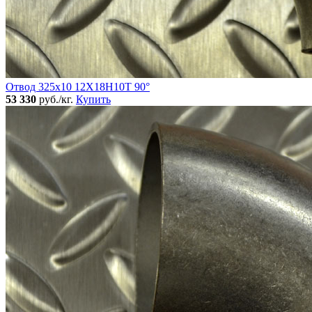
Отвод 325х10 12Х18Н10Т 90°
53 330
руб./кг.
Купить