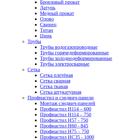
Бронзовый прокат
Латунь
Медный прокат
Олово
Свинец
Титан
Цинк
Трубы
Трубы водогазопроводные
Трубы горячедеформированные
Трубы холоднодеформированные
Трубы электросварные
Сетка
Сетка плетёная
Сетка сварная
Сетка тканая
Сетка штукатурная
Профнастил и сэндвич-панели
Монтаж сэндвич-панелей
Профнастил Н114 – 600
Профнастил Н114 – 750
Профнастил Н57 - 750
Профнастил Н60 - 845
Профнастил Н75 – 750
Профнастил НС35 - 1000