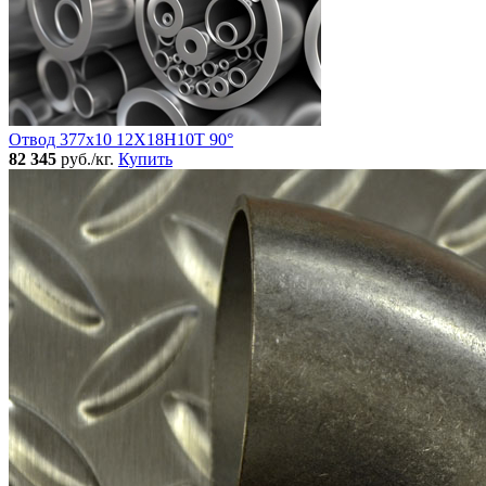
Отвод 377х10 12Х18Н10Т 90°
82 345
руб./кг.
Купить