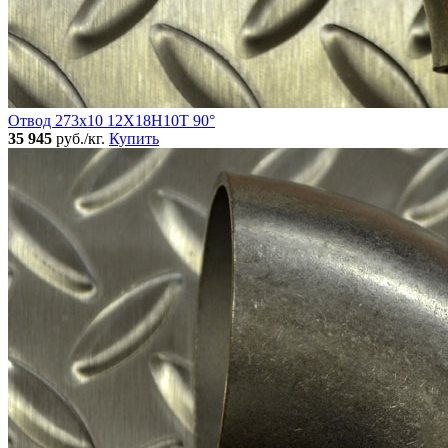
Отвод 273х10 12Х18Н10Т 90°
35 945
руб./кг.
Купить