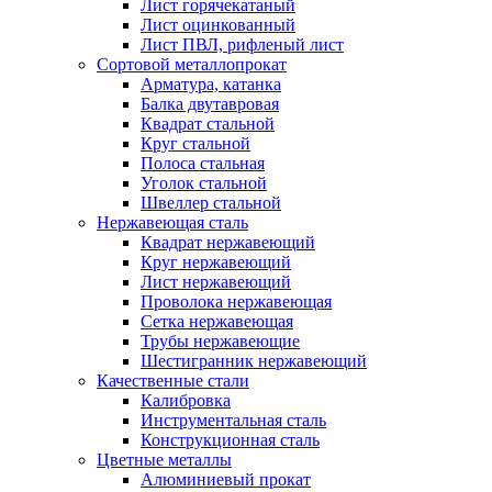
Лист горячекатаный
Лист оцинкованный
Лист ПВЛ, рифленый лист
Сортовой металлопрокат
Арматура, катанка
Балка двутавровая
Квадрат стальной
Круг стальной
Полоса стальная
Уголок стальной
Швеллер стальной
Нержавеющая сталь
Квадрат нержавеющий
Круг нержавеющий
Лист нержавеющий
Проволока нержавеющая
Сетка нержавеющая
Трубы нержавеющие
Шестигранник нержавеющий
Качественные стали
Калибровка
Инструментальная сталь
Конструкционная сталь
Цветные металлы
Алюминиевый прокат