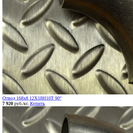
Отвод 168х8 12Х18Н10Т 90°
7 920
руб./кг.
Купить