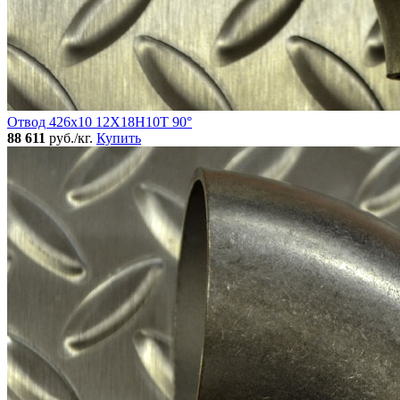
Отвод 426х10 12Х18Н10Т 90°
88 611
руб./кг.
Купить