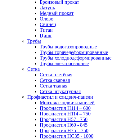
Бронзовый прокат
Латунь
Медный прокат
Олово
Свинец
Титан
Цинк
Трубы
Трубы водогазопроводные
Трубы горячедеформированные
Трубы холоднодеформированные
Трубы электросварные
Сетка
Сетка плетёная
Сетка сварная
Сетка тканая
Сетка штукатурная
Профнастил и сэндвич-панели
Монтаж сэндвич-панелей
Профнастил Н114 – 600
Профнастил Н114 – 750
Профнастил Н57 - 750
Профнастил Н60 - 845
Профнастил Н75 – 750
Профнастил НС35 - 1000