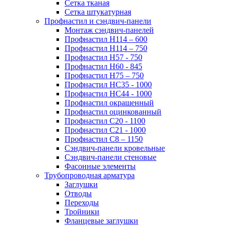
Сетка тканая
Сетка штукатурная
Профнастил и сэндвич-панели
Монтаж сэндвич-панелей
Профнастил Н114 – 600
Профнастил Н114 – 750
Профнастил Н57 - 750
Профнастил Н60 - 845
Профнастил Н75 – 750
Профнастил НС35 - 1000
Профнастил НС44 - 1000
Профнастил окрашенный
Профнастил оцинкованный
Профнастил С20 - 1100
Профнастил С21 - 1000
Профнастил С8 – 1150
Сэндвич-панели кровельные
Сэндвич-панели стеновые
Фасонные элементы
Трубопроводная арматура
Заглушки
Отводы
Переходы
Тройники
Фланцевые заглушки