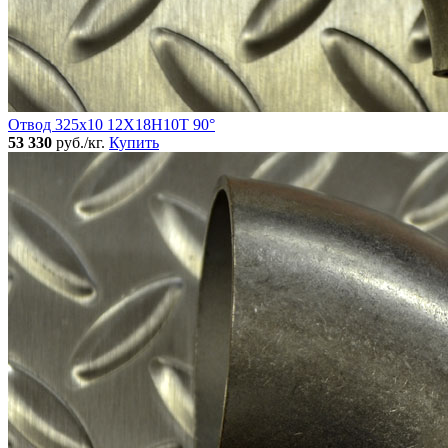
Отвод 325х10 12Х18Н10Т 90°
53 330
руб./кг.
Купить