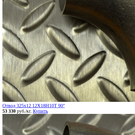
Отвод 325х12 12Х18Н10Т 90°
53 330
руб./кг.
Купить