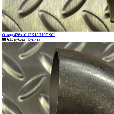
Отвод 426х10 12Х18Н10Т 90°
88 611
руб./кг.
Купить