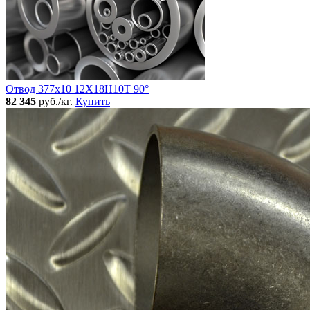
Отвод 377х10 12Х18Н10Т 90°
82 345
руб./кг.
Купить