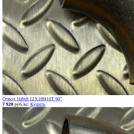
Отвод 168х8 12Х18Н10Т 90°
7 920
руб./кг.
Купить