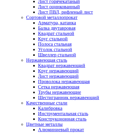
Лист горячекатаный
Лист оцинкованный
Лист ПВЛ, рифленый лист
Сортовой металлопрокат
Арматура, катанка
Балка двутавровая
Квадрат стальной
Круг стальной
Полоса стальная
Уголок стальной
Швеллер стальной
Нержавеющая сталь
Квадрат нержавеющий
Круг нержавеющий
Лист нержавеющий
Проволока нержавеющая
Сетка нержавеющая
Трубы нержавеющие
Шестигранник нержавеющий
Качественные стали
Калибровка
Инструментальная сталь
Конструкционная сталь
Цветные металлы
Алюминиевый прокат