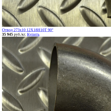
Отвод 273х10 12Х18Н10Т 90°
35 945
руб./кг.
Купить