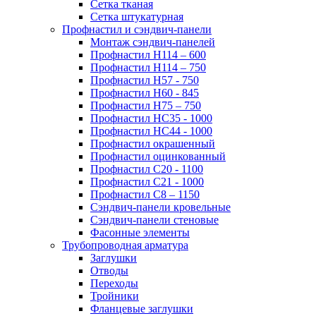
Сетка тканая
Сетка штукатурная
Профнастил и сэндвич-панели
Монтаж сэндвич-панелей
Профнастил Н114 – 600
Профнастил Н114 – 750
Профнастил Н57 - 750
Профнастил Н60 - 845
Профнастил Н75 – 750
Профнастил НС35 - 1000
Профнастил НС44 - 1000
Профнастил окрашенный
Профнастил оцинкованный
Профнастил С20 - 1100
Профнастил С21 - 1000
Профнастил С8 – 1150
Сэндвич-панели кровельные
Сэндвич-панели стеновые
Фасонные элементы
Трубопроводная арматура
Заглушки
Отводы
Переходы
Тройники
Фланцевые заглушки