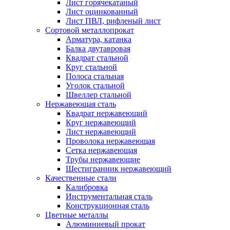
Лист горячекатаный
Лист оцинкованный
Лист ПВЛ, рифленый лист
Сортовой металлопрокат
Арматура, катанка
Балка двутавровая
Квадрат стальной
Круг стальной
Полоса стальная
Уголок стальной
Швеллер стальной
Нержавеющая сталь
Квадрат нержавеющий
Круг нержавеющий
Лист нержавеющий
Проволока нержавеющая
Сетка нержавеющая
Трубы нержавеющие
Шестигранник нержавеющий
Качественные стали
Калибровка
Инструментальная сталь
Конструкционная сталь
Цветные металлы
Алюминиевый прокат