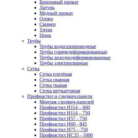
Бронзовый прокат
Латунь
Медный прокат
Олово
Свинец
Титан
Цинк
Трубы
Трубы водогазопроводные
Трубы горячедеформированные
Трубы холоднодеформированные
Трубы электросварные
Сетка
Сетка плетёная
Сетка сварная
Сетка тканая
Сетка штукатурная
Профнастил и сэндвич-панели
Монтаж сэндвич-панелей
Профнастил Н114 – 600
Профнастил Н114 – 750
Профнастил Н57 - 750
Профнастил Н60 - 845
Профнастил Н75 – 750
Профнастил НС35 - 1000