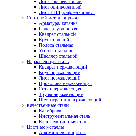
Лист горячекатаный
Лист оцинкованный
Лист ПВЛ, рифленый лист
Сортовой металлопрокат
Арматура, катанка
Балка двутавровая
Квадрат стальной
Круг стальной
Полоса стальная
Уголок стальной
Швеллер стальной
Нержавеющая сталь
Квадрат нержавеющий
Круг нержавеющий
Лист нержавеющий
Проволока нержавеющая
Сетка нержавеющая
Трубы нержавеющие
Шестигранник нержавеющий
Качественные стали
Калибровка
Инструментальная сталь
Конструкционная сталь
Цветные металлы
Алюминиевый прокат