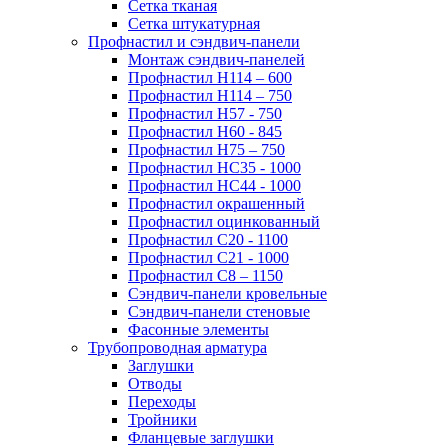
Сетка тканая
Сетка штукатурная
Профнастил и сэндвич-панели
Монтаж сэндвич-панелей
Профнастил Н114 – 600
Профнастил Н114 – 750
Профнастил Н57 - 750
Профнастил Н60 - 845
Профнастил Н75 – 750
Профнастил НС35 - 1000
Профнастил НС44 - 1000
Профнастил окрашенный
Профнастил оцинкованный
Профнастил С20 - 1100
Профнастил С21 - 1000
Профнастил С8 – 1150
Сэндвич-панели кровельные
Сэндвич-панели стеновые
Фасонные элементы
Трубопроводная арматура
Заглушки
Отводы
Переходы
Тройники
Фланцевые заглушки