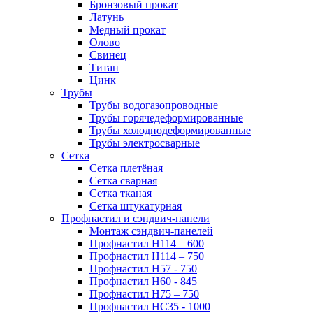
Бронзовый прокат
Латунь
Медный прокат
Олово
Свинец
Титан
Цинк
Трубы
Трубы водогазопроводные
Трубы горячедеформированные
Трубы холоднодеформированные
Трубы электросварные
Сетка
Сетка плетёная
Сетка сварная
Сетка тканая
Сетка штукатурная
Профнастил и сэндвич-панели
Монтаж сэндвич-панелей
Профнастил Н114 – 600
Профнастил Н114 – 750
Профнастил Н57 - 750
Профнастил Н60 - 845
Профнастил Н75 – 750
Профнастил НС35 - 1000